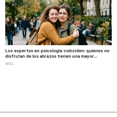
Los expertos en psicología coinciden: quienes no
disfrutan de los abrazos tienen una mayor
sensibilidad a los estímulos físicos y no es por
MAG.
desinterés