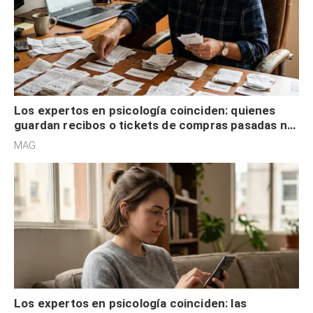
Los expertos en psicología coinciden: quienes
guardan recibos o tickets de compras pasadas no
son acumuladores, sino que tienen necesidad de
MAG.
control
Los expertos en psicología coinciden: las