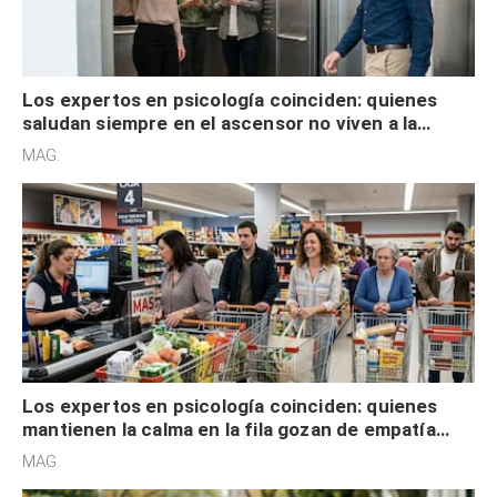
Los expertos en psicología coinciden: quienes
saludan siempre en el ascensor no viven a la
defensiva y tienen apertura social
MAG.
Los expertos en psicología coinciden: quienes
mantienen la calma en la fila gozan de empatía
cognitiva, gratitud y no solo tienen autocontrol
MAG.