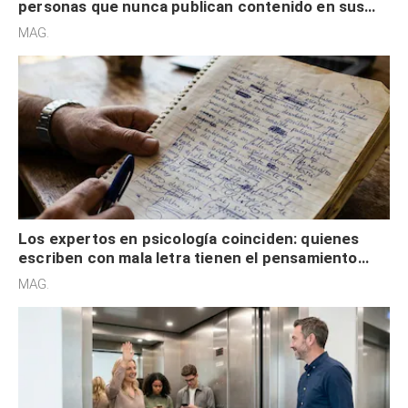
personas que nunca publican contenido en sus
redes sociales no pretenden buscar validación
MAG.
externa
Los expertos en psicología coinciden: quienes
escriben con mala letra tienen el pensamiento
acelerado y no lo hacen por desinterés
MAG.