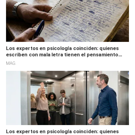
Los expertos en psicología coinciden: quienes
escriben con mala letra tienen el pensamiento
acelerado y no lo hacen por desinterés
MAG.
Los expertos en psicología coinciden: quienes