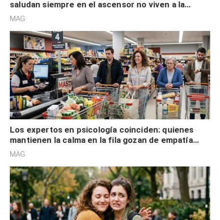
saludan siempre en el ascensor no viven a la
defensiva y tienen apertura social
MAG.
Los expertos en psicología coinciden: quienes
mantienen la calma en la fila gozan de empatía
cognitiva, gratitud y no solo tienen autocontrol
MAG.