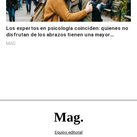
Los expertos en psicología coinciden: quienes no
disfrutan de los abrazos tienen una mayor
sensibilidad a los estímulos físicos y no es por
MAG.
desinterés
Equipo editorial