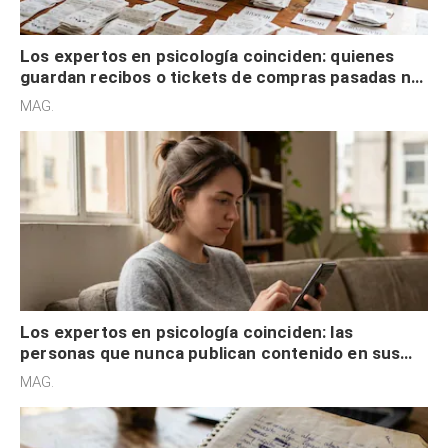
Los expertos en psicología coinciden: quienes
guardan recibos o tickets de compras pasadas no
son acumuladores, sino que tienen necesidad de
MAG.
control
Los expertos en psicología coinciden: las
personas que nunca publican contenido en sus
redes sociales no pretenden buscar validación
MAG.
externa