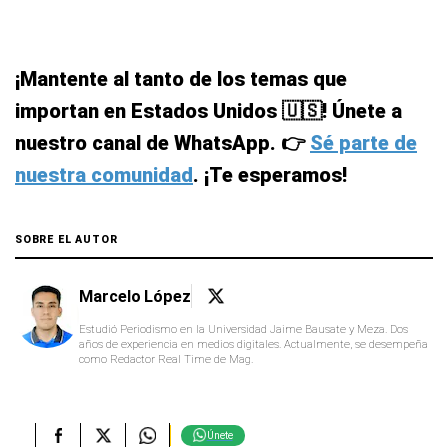
nuestro canal de WhatsApp. 👉
Sé parte de
nuestra comunidad
. ¡Te esperamos!
SOBRE EL AUTOR
Marcelo López
Estudió Periodismo en la Universidad Jaime Bausate y Meza. Dos
años de experiencia en medios digitales. Actualmente, se desempeña
como Redactor Real Time de Mag.
Únete
TAGS
Estados Unidos
Clima
Mundial 2026