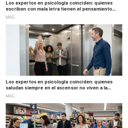
Los expertos en psicología coinciden: quienes
saludan siempre en el ascensor no viven a la
defensiva y tienen apertura social
MAG.
Los expertos en psicología coinciden: quienes
mantienen la calma en la fila gozan de empatía