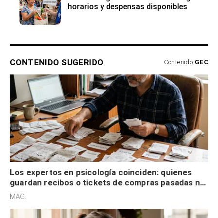
Los expertos en psicología coinciden: quienes
guardan recibos o tickets de compras pasadas no
son acumuladores, sino que tienen necesidad de
MAG.
control