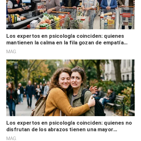
cognitiva, gratitud y no solo tienen autocontrol
MAG.
Los expertos en psicología coinciden: quienes no
disfrutan de los abrazos tienen una mayor
sensibilidad a los estímulos físicos y no es por
MAG.
desinterés