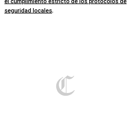
Los aficionados que asistieron al Mundial de Clubes 2025
experimentaron las variaciones climáticas de Estados Unidos en
este mismo periodo. (Crédito: FRANCK FIFE / AFP)
/
FRANCK FIFE