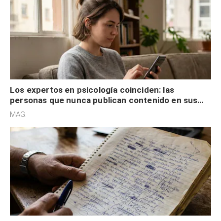
Los expertos en psicología coinciden: las
personas que nunca publican contenido en sus
redes sociales no pretenden buscar validación
MAG.
externa
Los expertos en psicología coinciden: quienes
escriben con mala letra tienen el pensamiento
acelerado y no lo hacen por desinterés
MAG.