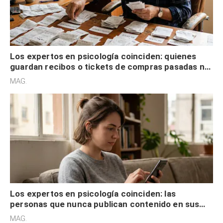
Los expertos en psicología coinciden: quienes
guardan recibos o tickets de compras pasadas no
son acumuladores, sino que tienen necesidad de
MAG.
control
Los expertos en psicología coinciden: las
personas que nunca publican contenido en sus
redes sociales no pretenden buscar validación
MAG.