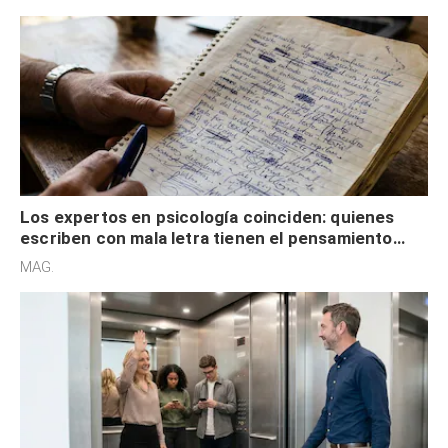
externa
Los expertos en psicología coinciden: quienes
escriben con mala letra tienen el pensamiento
acelerado y no lo hacen por desinterés
MAG.