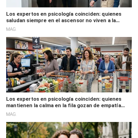
Los expertos en psicología coinciden: quienes
saludan siempre en el ascensor no viven a la
defensiva y tienen apertura social
MAG.
Los expertos en psicología coinciden: quienes
mantienen la calma en la fila gozan de empatía
cognitiva, gratitud y no solo tienen autocontrol
MAG.