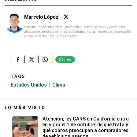
Marcelo López
Estudió Periodismo en la Universidad Jaime Bausate y Meza. Dos
años de experiencia en medios digitales. Actualmente, se desempeña
como Redactor Real Time de Mag.
Únete
TAGS
Estados Unidos
Clima
LO MÁS VISTO
Atención, ley CARS en California entra
en vigor el 1 de octubre: de qué trata y
qué cobros preocupan a compradores
de vehículos usados