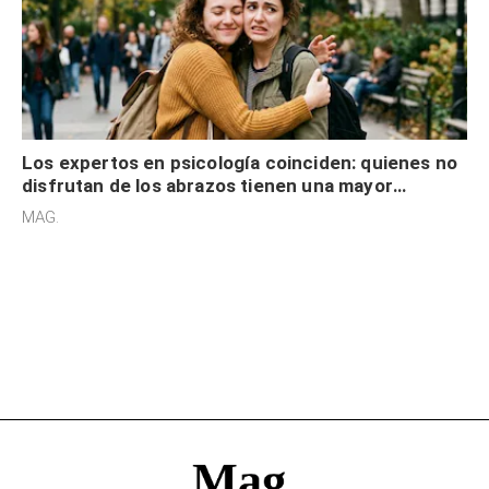
Los expertos en psicología coinciden: quienes no
disfrutan de los abrazos tienen una mayor
sensibilidad a los estímulos físicos y no es por
MAG.
desinterés