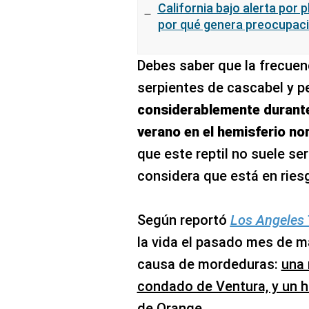
California bajo alerta por p
por qué genera preocupac
Debes saber que la frecuen
serpientes de cascabel y 
considerablemente durante
verano en el hemisferio no
que este reptil no suele ser
considera que está en ries
Según reportó
Los Angeles
la vida el pasado mes de ma
causa de mordeduras:
una 
condado de Ventura, y un 
de Orange
.