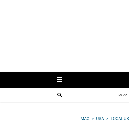
USA
Respuestas
Fama
Historias
Data
Videos
Recetas
Florida
Virales
Lo último
MAG
>
USA
>
LOCAL US
Volver a El Comercio