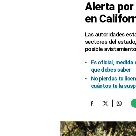
Alerta por
elcomercio.pe
en Califor
Términos
Y
Condiciones
Las autoridades esta
De
sectores del estado
Uso
posible avistamiento
Oficinas
Concesionarias
Es oficial, medida
Principios
que debes saber
Rectores
No pierdas tu lice
Buenas
cuántos te la sus
Prácticas
Políticas
De
Privacidad
Política
Integrada
De
Gestión