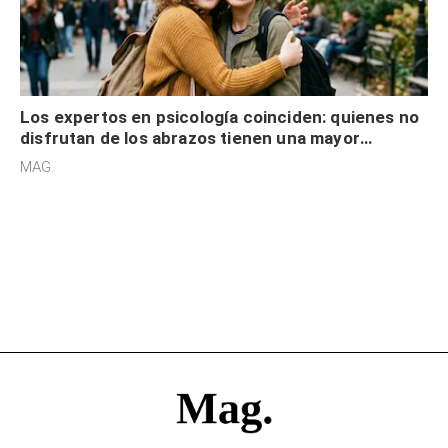
Los expertos en psicología coinciden: quienes no
disfrutan de los abrazos tienen una mayor
sensibilidad a los estímulos físicos y no es por
MAG.
desinterés