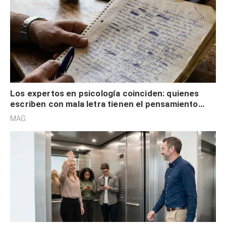
Los expertos en psicología coinciden: quienes
escriben con mala letra tienen el pensamiento
acelerado y no lo hacen por desinterés
MAG.