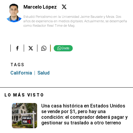
Marcelo López
Estudió Periodismo en la Universidad Jaime Bausate y Meza. Dos
años de experiencia en medios digitales. Actualmente, se desempeña
como Redactor Real Time de Mag.
Únete
TAGS
California
Salud
LO MÁS VISTO
Una casa histórica en Estados Unidos
se vende por $1, pero hay una
condición: el comprador deberá pagar y
gestionar su traslado a otro terreno