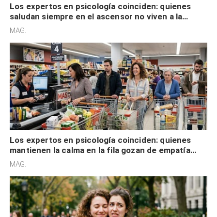
Los expertos en psicología coinciden: quienes
saludan siempre en el ascensor no viven a la
defensiva y tienen apertura social
MAG.
Los expertos en psicología coinciden: quienes
mantienen la calma en la fila gozan de empatía
cognitiva, gratitud y no solo tienen autocontrol
MAG.