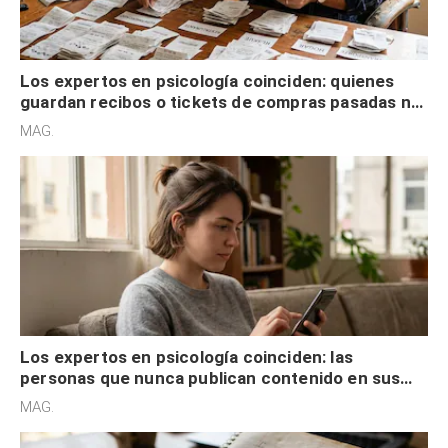
Los expertos en psicología coinciden: quienes
guardan recibos o tickets de compras pasadas no
son acumuladores, sino que tienen necesidad de
MAG.
control
Los expertos en psicología coinciden: las
personas que nunca publican contenido en sus
redes sociales no pretenden buscar validación
MAG.
externa