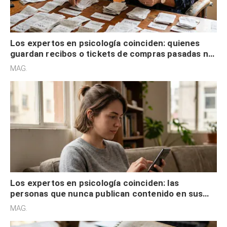
Los expertos en psicología coinciden: quienes
guardan recibos o tickets de compras pasadas no
son acumuladores, sino que tienen necesidad de
MAG.
control
Los expertos en psicología coinciden: las
personas que nunca publican contenido en sus
redes sociales no pretenden buscar validación
MAG.
externa