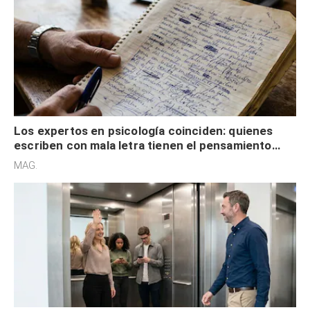
Los expertos en psicología coinciden: quienes
escriben con mala letra tienen el pensamiento
acelerado y no lo hacen por desinterés
MAG.