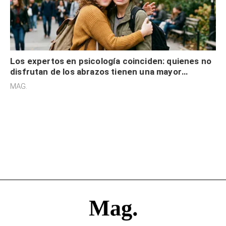
Los expertos en psicología coinciden: quienes no
disfrutan de los abrazos tienen una mayor
sensibilidad a los estímulos físicos y no es por
MAG.
desinterés