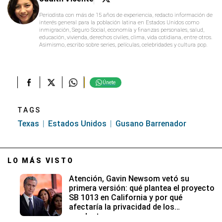
Periodista con más de 15 años de experiencia, redacto información de
interés general para la población latina en Estados Unidos como
inmigración, Seguro Social, economía y finanzas personales, salud,
educación, vivienda, derechos civiles, clima, vida cotidiana, entre otros.
Asimismo, escribo sobre series, películas, celebridades y cultura pop.
Únete
TAGS
Texas
Estados Unidos
Gusano Barrenador
LO MÁS VISTO
Atención, Gavin Newsom vetó su
primera versión: qué plantea el proyecto
SB 1013 en California y por qué
afectaría la privacidad de los
conductores