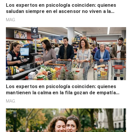
Los expertos en psicología coinciden: quienes
saludan siempre en el ascensor no viven a la
defensiva y tienen apertura social
MAG.
Los expertos en psicología coinciden: quienes
mantienen la calma en la fila gozan de empatía
cognitiva, gratitud y no solo tienen autocontrol
MAG.