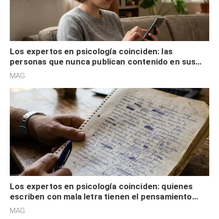
Los expertos en psicología coinciden: las
personas que nunca publican contenido en sus
redes sociales no pretenden buscar validación
MAG.
externa
Los expertos en psicología coinciden: quienes
escriben con mala letra tienen el pensamiento
acelerado y no lo hacen por desinterés
MAG.