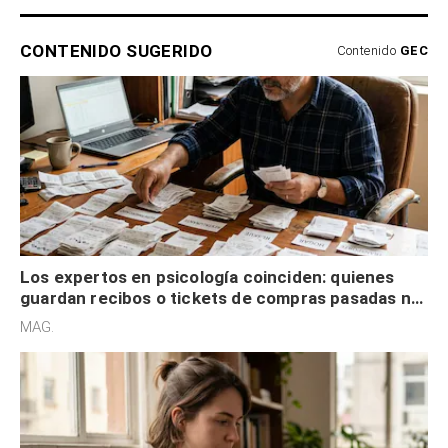
CONTENIDO SUGERIDO
Contenido
GEC
Los expertos en psicología coinciden: quienes
guardan recibos o tickets de compras pasadas no
son acumuladores, sino que tienen necesidad de
MAG.
control