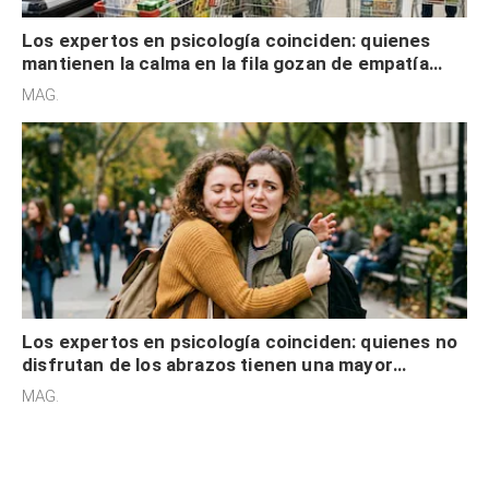
Los expertos en psicología coinciden: quienes
mantienen la calma en la fila gozan de empatía
cognitiva, gratitud y no solo tienen autocontrol
MAG.
Los expertos en psicología coinciden: quienes no
disfrutan de los abrazos tienen una mayor
sensibilidad a los estímulos físicos y no es por
MAG.
desinterés