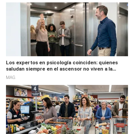
Los expertos en psicología coinciden: quienes
saludan siempre en el ascensor no viven a la
defensiva y tienen apertura social
MAG.