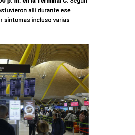
00 p. m. en la Terminal C
. Según
estuvieron allí durante ese
ar síntomas incluso varias