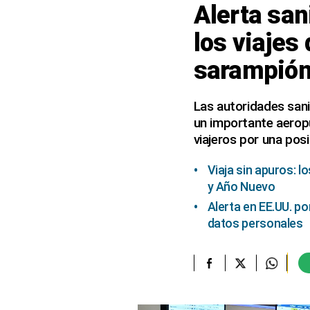
Alerta san
elcomercio.pe
los viajes
Términos
sarampió
Y
Condiciones
De
Uso
Las autoridades san
un importante aeropu
Oficinas
Concesionarias
viajeros por una pos
Principios
Rectores
Viaja sin apuros: 
y Año Nuevo
Buenas
Prácticas
Alerta en EE.UU. p
datos personales
Políticas
De
Privacidad
Política
Integrada
De
Gestión