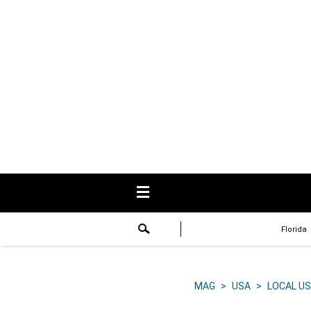
USA
Respuestas
Fama
Historias
Data
Videos
Recetas
Florida
Virales
Lo último
MAG
>
USA
>
LOCAL US
Volver a El Comercio