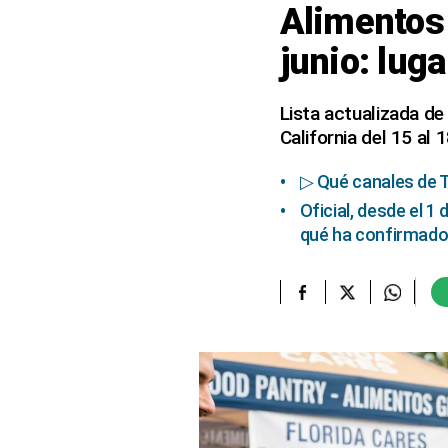
Alimentos 
elcomercio.pe
junio: lug
Términos
Y
Condiciones
Lista actualizada de
De
California del 15 al 1
Uso
Oficinas
▷ Qué canales de T
Concesionarias
Oficial, desde el 1 
Principios
qué ha confirmado
Rectores
Buenas
Prácticas
Políticas
De
Privacidad
Política
Integrada
De
Gestión