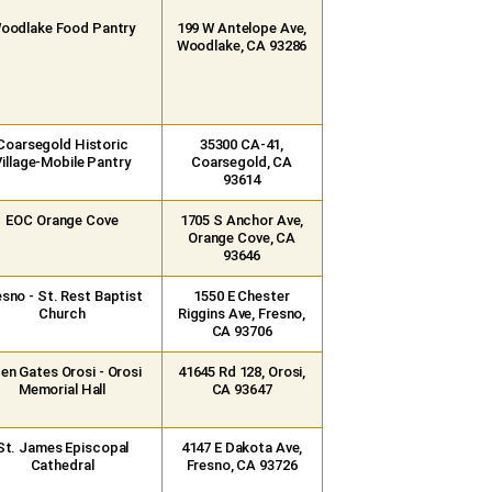
oodlake Food Pantry
199 W Antelope Ave,
Woodlake, CA 93286
Coarsegold Historic
35300 CA-41,
Village-Mobile Pantry
Coarsegold, CA
93614
EOC Orange Cove
1705 S Anchor Ave,
Orange Cove, CA
93646
esno - St. Rest Baptist
1550 E Chester
Church
Riggins Ave, Fresno,
CA 93706
en Gates Orosi - Orosi
41645 Rd 128, Orosi,
Memorial Hall
CA 93647
St. James Episcopal
4147 E Dakota Ave,
Cathedral
Fresno, CA 93726