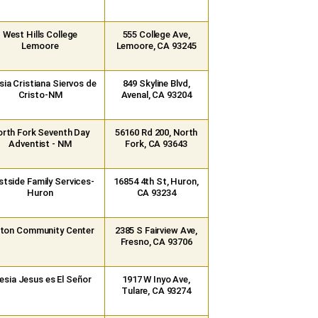
West Hills College
555 College Ave,
Lemoore
Lemoore, CA 93245
sia Cristiana Siervos de
849 Skyline Blvd,
Cristo-NM
Avenal, CA 93204
rth Fork Seventh Day
56160 Rd 200, North
Adventist - NM
Fork, CA 93643
tside Family Services-
16854 4th St, Huron,
Huron
CA 93234
ton Community Center
2385 S Fairview Ave,
Fresno, CA 93706
lesia Jesus es El Señor
1917 W Inyo Ave,
Tulare, CA 93274