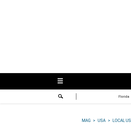
USA
Respuestas
Fama
Historias
Data
Videos
Recetas
Florida
Virales
Lo último
MAG
>
USA
>
LOCAL US
Volver a El Comercio