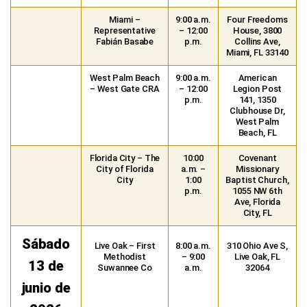
Miami –
9:00 a.m.
Four Freedoms
Representative
– 12:00
House, 3800
Fabián Basabe
p.m.
Collins Ave,
Miami, FL 33140
West Palm Beach
9:00 a.m.
American
– West Gate CRA
– 12:00
Legion Post
p.m.
141, 1350
Clubhouse Dr,
West Palm
Beach, FL
Florida City – The
10:00
Covenant
City of Florida
a.m. –
Missionary
City
1:00
Baptist Church,
p.m.
1055 NW 6th
Ave, Florida
City, FL
Sábado
Live Oak – First
8:00 a.m.
310 Ohio Ave S,
Methodist
– 9:00
Live Oak, FL
13 de
Suwannee Co
a.m.
32064
junio de