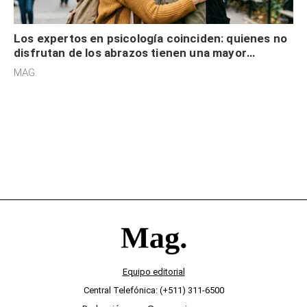
Los expertos en psicología coinciden: quienes no
disfrutan de los abrazos tienen una mayor
sensibilidad a los estímulos físicos y no es por
MAG.
desinterés
Equipo editorial
Central Telefónica: (+511) 311-6500