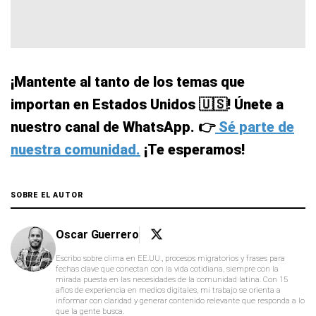
¡Mantente al tanto de los temas que
importan en Estados Unidos 🇺🇸! Únete a
nuestro canal de WhatsApp. 👉
Sé parte de
nuestra comunidad.
¡Te esperamos!
SOBRE EL AUTOR
Oscar Guerrero
Escribo sobre clima en EE.UU., procesos migratorios y frases para
fechas clave que conectan con la vida cotidiana, siempre con la
mirada puesta en las necesidades de la comunidad latina. Con 15
años de experiencia en medios digitales, mi trabajo se orienta a
informar con claridad y generar contenido relevante que responda a lo
que la gente busca.