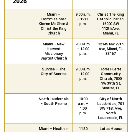
2026
Miami –
9:00 a.m.
Christ The King
Commissioner
– 12:00
Catholic Parish,
Kionne McGhee &
p.m.
16000 SW
Christ the King
112th Ave,
Church
Miami, FL
Miami – New
9:00 a.m.
12145 NW 27th
Harvest
– 12:00
Ave, Miami, FL
Missionary
p.m.
33167
Baptist Church
Sunrise – The
9:00 a.m.
Torre Fuerte
City of Sunrise
– 12:00
Community
p.m.
Church, 7800
NW 39th St,
Sunrise, FL
North Lauderdale
10:00
City of North
– South Promo
a.m. –
Lauderdale, 701
1:00
SW 71st Ave,
p.m.
North
Lauderdale, FL
Miami – Health in
11:30
Lotus House