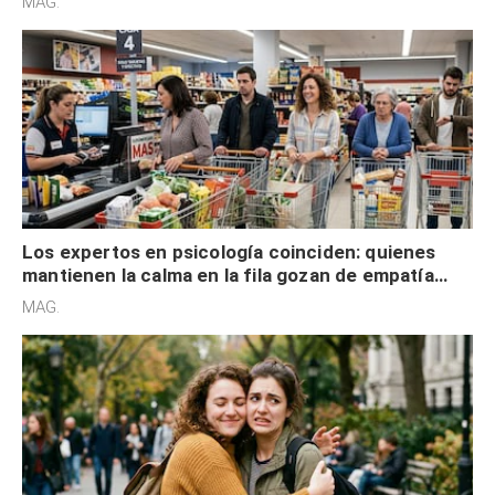
MAG.
Los expertos en psicología coinciden: quienes
mantienen la calma en la fila gozan de empatía
cognitiva, gratitud y no solo tienen autocontrol
MAG.