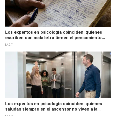
Los expertos en psicología coinciden: quienes
escriben con mala letra tienen el pensamiento
acelerado y no lo hacen por desinterés
MAG.
Los expertos en psicología coinciden: quienes
saludan siempre en el ascensor no viven a la
defensiva y tienen apertura social