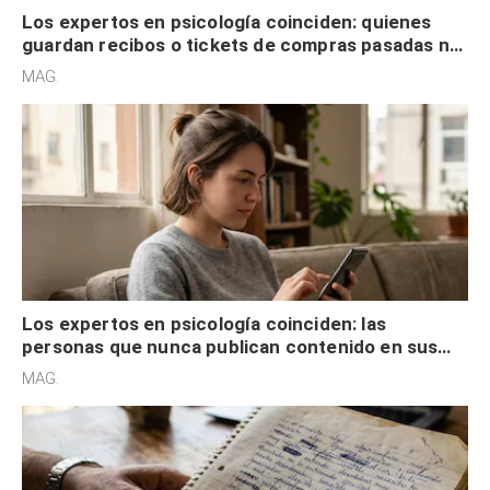
Los expertos en psicología coinciden: quienes
guardan recibos o tickets de compras pasadas no
son acumuladores, sino que tienen necesidad de
MAG.
control
Los expertos en psicología coinciden: las
personas que nunca publican contenido en sus
redes sociales no pretenden buscar validación
MAG.
externa