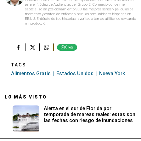
para el Núcleo de Audiencias del Grupo El Comercio donde me
especializo en posicionamiento SEO, las mejores series y películas del
momento y contenido enfocado para las comunidades hispanas en
EE.UU. Entérate de tus historias favoritas o temas utilitarios revisando
mi producción.
Únete
TAGS
Alimentos Gratis
Estados Unidos
Nueva York
LO MÁS VISTO
Alerta en el sur de Florida por
temporada de mareas reales: estas son
las fechas con riesgo de inundaciones