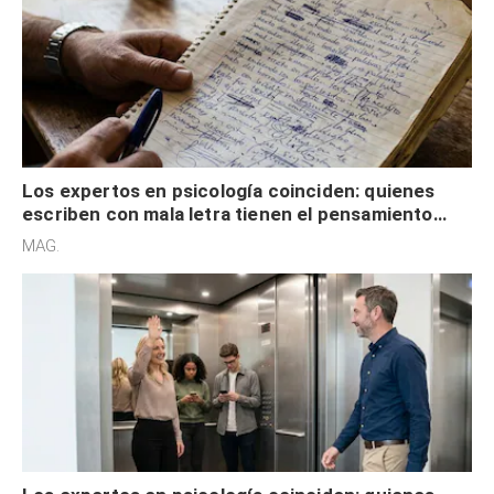
Los expertos en psicología coinciden: quienes
escriben con mala letra tienen el pensamiento
acelerado y no lo hacen por desinterés
MAG.