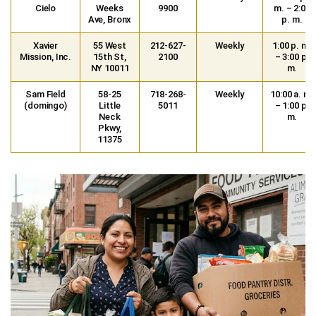
Cielo
Weeks
9900
m. – 2:00
Ave, Bronx
p. m.
Xavier
55 West
212-627-
Weekly
1:00 p. m.
Mission, Inc.
15th St,
2100
– 3:00 p.
NY 10011
m.
Sam Field
58-25
718-268-
Weekly
10:00 a. m.
(domingo)
Little
5011
– 1:00 p.
Neck
m.
Pkwy,
11375