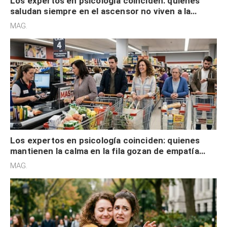
Los expertos en psicología coinciden: quienes
saludan siempre en el ascensor no viven a la
defensiva y tienen apertura social
MAG.
Los expertos en psicología coinciden: quienes
mantienen la calma en la fila gozan de empatía
cognitiva, gratitud y no solo tienen autocontrol
MAG.