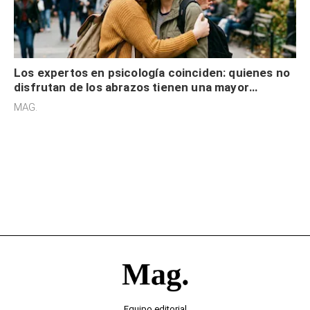
Los expertos en psicología coinciden: quienes no
disfrutan de los abrazos tienen una mayor
sensibilidad a los estímulos físicos y no es por
MAG.
desinterés
Equipo editorial