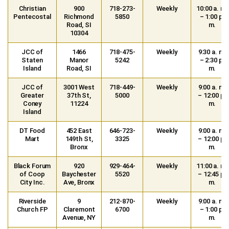
Christian
900
718-273-
Weekly
10:00 a. m.
Pentecostal
Richmond
5850
– 1:00 p.
Road, SI
m.
10304
JCC of
1466
718-475-
Weekly
9:30 a. m.
Staten
Manor
5242
– 2:30 p.
Island
Road, SI
m.
JCC of
3001 West
718-449-
Weekly
9:00 a. m.
Greater
37th St,
5000
– 12:00 p.
Coney
11224
m.
Island
DT Food
452 East
646-723-
Weekly
9:00 a. m.
Mart
149th St,
3325
– 12:00 p.
Bronx
m.
Black Forum
920
929-464-
Weekly
11:00 a. m.
of Coop
Baychester
5520
– 12:45 p.
City Inc.
Ave, Bronx
m.
Riverside
9
212-870-
Weekly
9:00 a. m.
Church FP
Claremont
6700
– 1:00 p.
Avenue, NY
m.