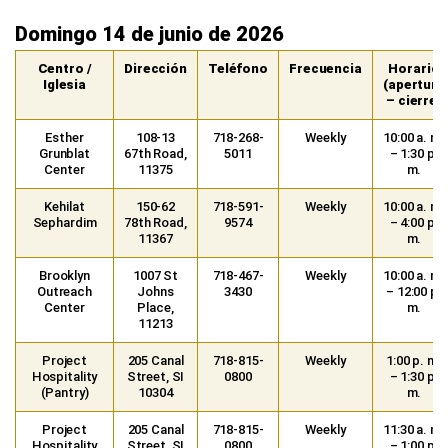
Domingo 14 de junio de 2026
Centro /
Dirección
Teléfono
Frecuencia
Horario
Iglesia
(apertura
– cierre)
Esther
108-13
718-268-
Weekly
10:00 a. m.
Grunblat
67th Road,
5011
– 1:30 p.
Center
11375
m.
Kehilat
150-62
718-591-
Weekly
10:00 a. m.
Sephardim
78th Road,
9574
– 4:00 p.
11367
m.
Brooklyn
1007 St
718-467-
Weekly
10:00 a. m.
Outreach
Johns
3430
– 12:00 p.
Center
Place,
m.
11213
Project
205 Canal
718-815-
Weekly
1:00 p. m.
Hospitality
Street, SI
0800
– 1:30 p.
(Pantry)
10304
m.
Project
205 Canal
718-815-
Weekly
11:30 a. m.
Hospitality
Street, SI
0800
– 1:00 p.