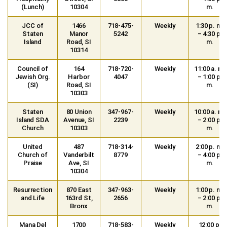
(Lunch)
10304
m.
JCC of
1466
718-475-
Weekly
1:30 p. m.
Staten
Manor
5242
– 4:30 p.
Island
Road, SI
m.
10314
Council of
164
718-720-
Weekly
11:00 a. m.
Jewish Org.
Harbor
4047
– 1:00 p.
(SI)
Road, SI
m.
10303
Staten
80 Union
347-967-
Weekly
10:00 a. m.
Island SDA
Avenue, SI
2239
– 2:00 p.
Church
10303
m.
United
487
718-314-
Weekly
2:00 p. m.
Church of
Vanderbilt
8779
– 4:00 p.
Praise
Ave, SI
m.
10304
Resurrection
870 East
347-963-
Weekly
1:00 p. m.
and Life
163rd St,
2656
– 2:00 p.
Bronx
m.
Mana Del
1700
718-583-
Weekly
12:00 p.