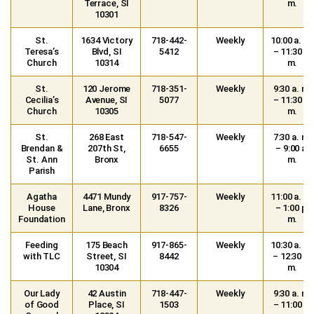
Terrace, SI
m.
10301
St.
1634 Victory
718-442-
Weekly
10:00 a. m.
Teresa’s
Blvd, SI
5412
– 11:30 a.
Church
10314
m.
St.
120 Jerome
718-351-
Weekly
9:30 a. m.
Cecilia’s
Avenue, SI
5077
– 11:30 a.
Church
10305
m.
St.
268 East
718-547-
Weekly
7:30 a. m.
Brendan &
207th St,
6655
– 9:00 a.
St. Ann
Bronx
m.
Parish
Agatha
4471 Mundy
917-757-
Weekly
11:00 a. m.
House
Lane, Bronx
8326
– 1:00 p.
Foundation
m.
Feeding
175 Beach
917-865-
Weekly
10:30 a. m.
with TLC
Street, SI
8442
– 12:30 p.
10304
m.
Our Lady
42 Austin
718-447-
Weekly
9:30 a. m.
of Good
Place, SI
1503
– 11:00 a.