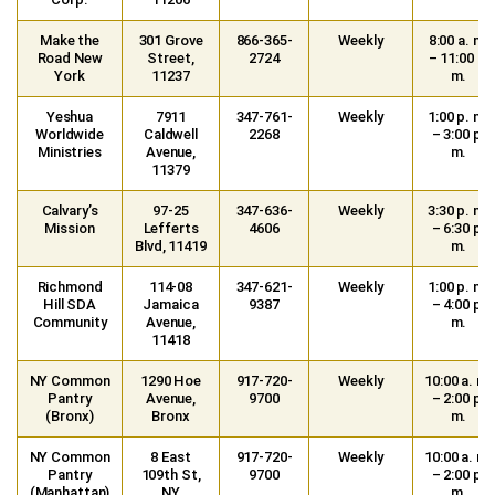
Make the
301 Grove
866-365-
Weekly
8:00 a. m.
Road New
Street,
2724
– 11:00 a.
York
11237
m.
Yeshua
7911
347-761-
Weekly
1:00 p. m.
Worldwide
Caldwell
2268
– 3:00 p.
Ministries
Avenue,
m.
11379
Calvary’s
97-25
347-636-
Weekly
3:30 p. m.
Mission
Lefferts
4606
– 6:30 p.
Blvd, 11419
m.
Richmond
114-08
347-621-
Weekly
1:00 p. m.
Hill SDA
Jamaica
9387
– 4:00 p.
Community
Avenue,
m.
11418
NY Common
1290 Hoe
917-720-
Weekly
10:00 a. m.
Pantry
Avenue,
9700
– 2:00 p.
(Bronx)
Bronx
m.
NY Common
8 East
917-720-
Weekly
10:00 a. m.
Pantry
109th St,
9700
– 2:00 p.
(Manhattan)
NY
m.