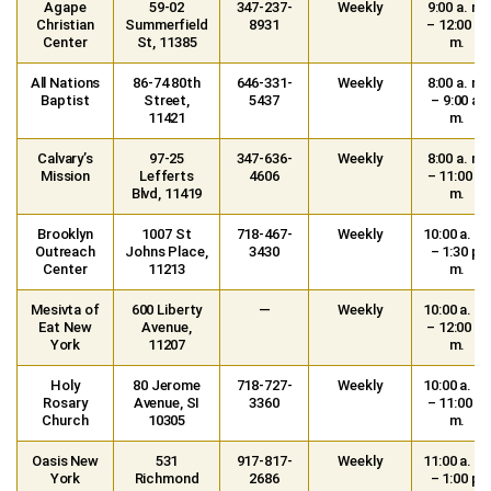
Agape
59-02
347-237-
Weekly
9:00 a. m.
Christian
Summerfield
8931
– 12:00 p.
Center
St, 11385
m.
All Nations
86-74 80th
646-331-
Weekly
8:00 a. m.
Baptist
Street,
5437
– 9:00 a.
11421
m.
Calvary’s
97-25
347-636-
Weekly
8:00 a. m.
Mission
Lefferts
4606
– 11:00 a.
Blvd, 11419
m.
Brooklyn
1007 St
718-467-
Weekly
10:00 a. m.
Outreach
Johns Place,
3430
– 1:30 p.
Center
11213
m.
Mesivta of
600 Liberty
—
Weekly
10:00 a. m.
Eat New
Avenue,
– 12:00 p.
York
11207
m.
Holy
80 Jerome
718-727-
Weekly
10:00 a. m.
Rosary
Avenue, SI
3360
– 11:00 a.
Church
10305
m.
Oasis New
531
917-817-
Weekly
11:00 a. m.
York
Richmond
2686
– 1:00 p.