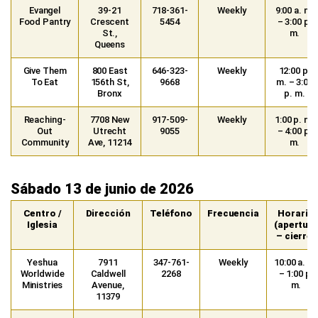
Evangel
39-21
718-361-
Weekly
9:00 a. m.
Food Pantry
Crescent
5454
– 3:00 p.
St.,
m.
Queens
Give Them
800 East
646-323-
Weekly
12:00 p.
To Eat
156th St,
9668
m. – 3:00
Bronx
p. m.
Reaching-
7708 New
917-509-
Weekly
1:00 p. m.
Out
Utrecht
9055
– 4:00 p.
Community
Ave, 11214
m.
Sábado 13 de junio de 2026
Centro /
Dirección
Teléfono
Frecuencia
Horario
Iglesia
(apertura
– cierre)
Yeshua
7911
347-761-
Weekly
10:00 a. m.
Worldwide
Caldwell
2268
– 1:00 p.
Ministries
Avenue,
m.
11379