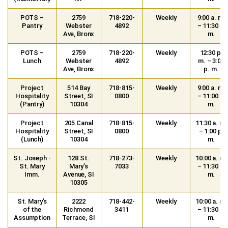
POTS –
2759
718-220-
Weekly
9:00 a. m.
Pantry
Webster
4892
– 11:30 a.
Ave, Bronx
m.
POTS –
2759
718-220-
Weekly
12:30 p.
Lunch
Webster
4892
m. – 3:00
Ave, Bronx
p. m.
Project
514 Bay
718-815-
Weekly
9:00 a. m.
Hospitality
Street, SI
0800
– 11:00 a.
(Pantry)
10304
m.
Project
205 Canal
718-815-
Weekly
11:30 a. m.
Hospitality
Street, SI
0800
– 1:00 p.
(Lunch)
10304
m.
St. Joseph -
128 St.
718-273-
Weekly
10:00 a. m.
St. Mary
Mary’s
7033
– 11:30 a.
Imm.
Avenue, SI
m.
10305
St. Mary’s
2222
718-442-
Weekly
10:00 a. m.
of the
Richmond
3411
– 11:30 a.
Assumption
Terrace, SI
m.