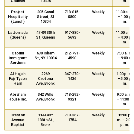
Counsel
10304
m.
Project
205 Canal
718-815-
Weekly
11:30 a. m.
Hospitality
Street, SI
0800
– 1:00 p.
(Lunch)
10304
m.
La Jornada
47-09 30th
917-880-
Weekly
11:00 a. m.
(Queens)
St, Queens
5693
– 4:00 p.
m.
Cabrini
630 Isham
212-791-
Weekly
7:00 a. m.
Immigrant
St, NY 10034
4590
– 9:00 a.
Services
m.
Al Hajjah
2269
347-270-
Weekly
1:00 p. m.
Fajr Tyson
Crotona
1436
– 5:00 p.
Halal
Ave, Bronx
m.
Abraham
342 Willis
718-292-
Weekly
9:00 a. m.
House Inc.
Ave, Bronx
9321
– 11:00 a.
m.
Creston
114 East
718-367-
Weekly
12:00 p.
Avenue
188th St,
1754
m. – 2:00
Baptist
Bronx
p. m.