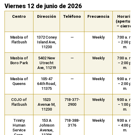
Viernes 12 de junio de 2026
Centro
Dirección
Teléfono
Frecuencia
Horario
(apertura
– cierre)
Masbia of
1372 Coney
—
Weekly
7:00 a. m.
Flatbush
Island Ave,
– 2:00 p.
11230
m.
Masbia of
5402 New
—
Weekly
7:00 a. m.
Boro Park
Utrecht
– 2:00 p.
Ave, 11219
m.
Masbia of
105-47
—
Weekly
9:00 a. m.
Queens
64th Road,
– 2:00 p.
11375
m.
COJO of
1523
718-377-
Weekly
9:00 a. m.
Flatbush
Avenue M,
2900
– 1:00 p.
11230
m.
Trinity
153 A
718-388-
Weekly
9:00 a. m.
Human
Johnson
3176
– 4:00 p.
Service
Avenue,
m.
Corp.
11206