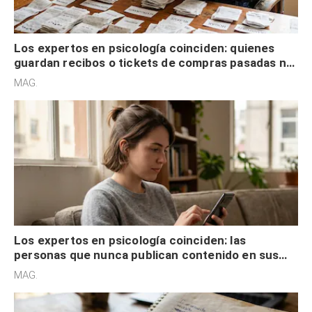
Los expertos en psicología coinciden: quienes
guardan recibos o tickets de compras pasadas no
son acumuladores, sino que tienen necesidad de
MAG.
control
Los expertos en psicología coinciden: las
personas que nunca publican contenido en sus
redes sociales no pretenden buscar validación
MAG.
externa