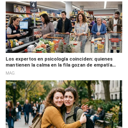
Los expertos en psicología coinciden: quienes
mantienen la calma en la fila gozan de empatía
cognitiva, gratitud y no solo tienen autocontrol
MAG.