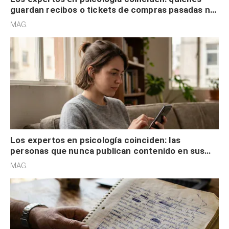
guardan recibos o tickets de compras pasadas no
son acumuladores, sino que tienen necesidad de
MAG.
control
Los expertos en psicología coinciden: las
personas que nunca publican contenido en sus
redes sociales no pretenden buscar validación
MAG.
externa