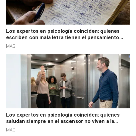
Los expertos en psicología coinciden: quienes
escriben con mala letra tienen el pensamiento
acelerado y no lo hacen por desinterés
MAG.
Los expertos en psicología coinciden: quienes
saludan siempre en el ascensor no viven a la
defensiva y tienen apertura social
MAG.