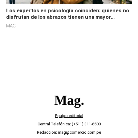
Los expertos en psicología coinciden: quienes no
disfrutan de los abrazos tienen una mayor
sensibilidad a los estímulos físicos y no es por
MAG.
desinterés
Equipo editorial
Central Telefónica: (+511) 311-6500
Redacción: mag@comercio.com.pe