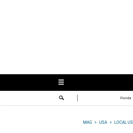
USA
Respuestas
Fama
Historias
Data
Videos
Recetas
Florida
Virales
Lo último
MAG
>
USA
>
LOCAL US
Volver a El Comercio