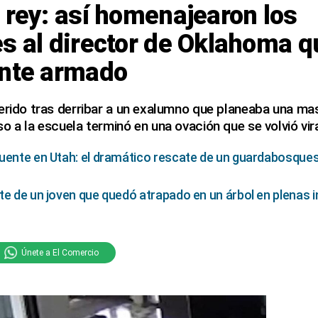
 rey: así homenajearon los
s al director de Oklahoma q
ante armado
erido tras derribar a un exalumno que planeaba una ma
o a la escuela terminó en una ovación que se volvió vira
puente en Utah: el dramático rescate de un guardabosque
te de un joven que quedó atrapado en un árbol en plenas 
Únete a El Comercio