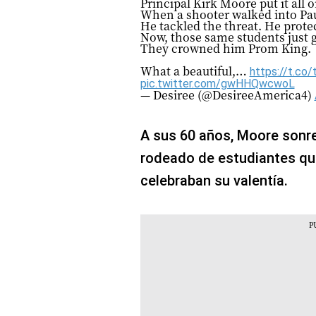
Principal Kirk Moore put it all o
​When a shooter walked into Pau
He tackled the threat. He prote
​Now, those same students just 
They crowned him Prom King.
​What a beautiful,…
https://t.co
pic.twitter.com/gwHHQwcwoL
— Desiree (@DesireeAmerica4)
A sus 60 años, Moore sonreí
rodeado de estudiantes que
celebraban su valentía.