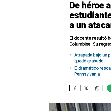
De héroe a
elcomercio.pe
estudiante
Términos
a un atac
Y
Condiciones
De
Uso
El docente resultó h
Columbine. Su regres
Oficinas
Concesionarias
Atrapada bajo un 
Principios
Rectores
quedó grabado
El dramático resca
Buenas
Prácticas
Pennsylvania
Políticas
De
Privacidad
Política
Integrada
De
Gestión