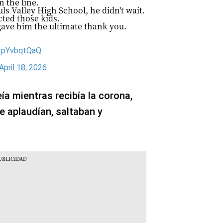
n the line.
ls Valley High School, he didn't wait.
cted those kids.
gave him the ultimate thank you.
/tpYvbqtQaQ
April 18, 2026
a mientras recibía la corona,
 aplaudían, saltaban y