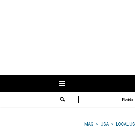
USA
Respuestas
Fama
Historias
Data
Videos
Recetas
Florida
Virales
Lo último
MAG
>
USA
>
LOCAL US
Volver a El Comercio