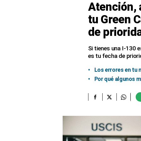
Atención,
elcomercio.pe
tu Green C
Términos
de priorid
Y
Condiciones
De
Uso
Si tienes una I-130 
es tu fecha de prior
Oficinas
Concesionarias
Los errores en tu
Principios
Rectores
Por qué algunos m
Buenas
Prácticas
Políticas
De
Privacidad
Política
Integrada
De
Gestión