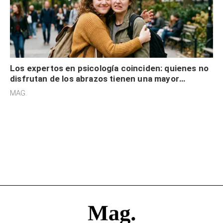
Los expertos en psicología coinciden: quienes no
disfrutan de los abrazos tienen una mayor
sensibilidad a los estímulos físicos y no es por
MAG.
desinterés