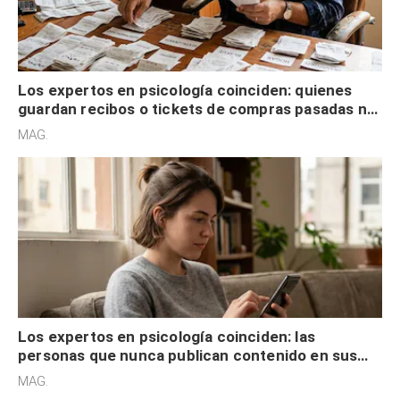
Los expertos en psicología coinciden: quienes
guardan recibos o tickets de compras pasadas no
son acumuladores, sino que tienen necesidad de
MAG.
control
Los expertos en psicología coinciden: las
personas que nunca publican contenido en sus
redes sociales no pretenden buscar validación
MAG.
externa