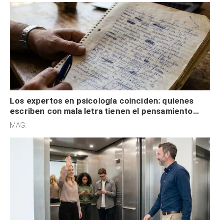
Los expertos en psicología coinciden: quienes
escriben con mala letra tienen el pensamiento
acelerado y no lo hacen por desinterés
MAG.