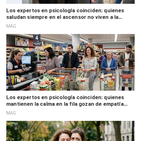
Los expertos en psicología coinciden: quienes
saludan siempre en el ascensor no viven a la
defensiva y tienen apertura social
MAG.
Los expertos en psicología coinciden: quienes
mantienen la calma en la fila gozan de empatía
cognitiva, gratitud y no solo tienen autocontrol
MAG.