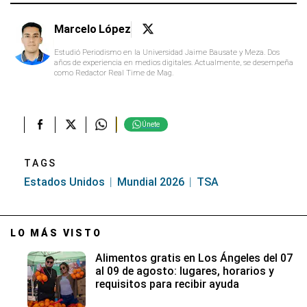
Marcelo López
Estudió Periodismo en la Universidad Jaime Bausate y Meza. Dos
años de experiencia en medios digitales. Actualmente, se desempeña
como Redactor Real Time de Mag.
Únete
TAGS
Estados Unidos
Mundial 2026
TSA
LO MÁS VISTO
Alimentos gratis en Los Ángeles del 07
al 09 de agosto: lugares, horarios y
requisitos para recibir ayuda