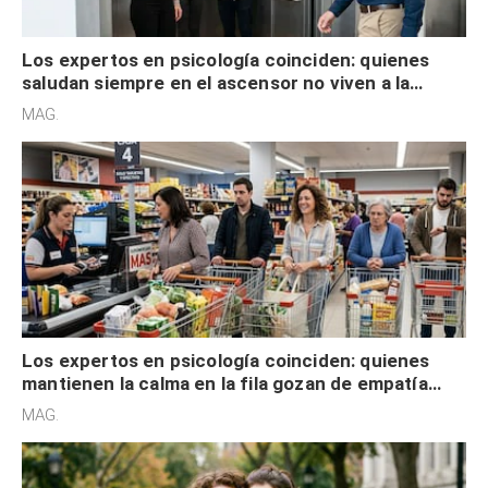
Los expertos en psicología coinciden: quienes
saludan siempre en el ascensor no viven a la
defensiva y tienen apertura social
MAG.
Los expertos en psicología coinciden: quienes
mantienen la calma en la fila gozan de empatía
cognitiva, gratitud y no solo tienen autocontrol
MAG.