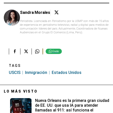
Sandra Morales
Periodista. Licenciada en Periodismo por la USMP con más de 15 años
de experiencia en periodismo televisivo, radial y digital para medios de
comunicación líderes del país. Actualmente, Coordinadora de Nuevas
Audiencias en el Grupo El Comercio (Lima, Perú).
Únete
TAGS
USCIS
Inmigración
Estados Unidos
LO MÁS VISTO
Nueva Orleans es la primera gran ciudad
de EE. UU. que usa IA para atender
llamadas al 911: así funciona el