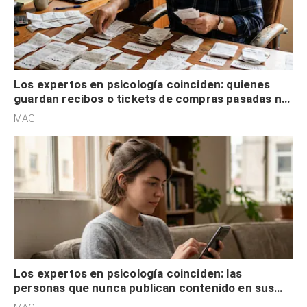
Los expertos en psicología coinciden: quienes
guardan recibos o tickets de compras pasadas no
son acumuladores, sino que tienen necesidad de
MAG.
control
Los expertos en psicología coinciden: las
personas que nunca publican contenido en sus
redes sociales no pretenden buscar validación