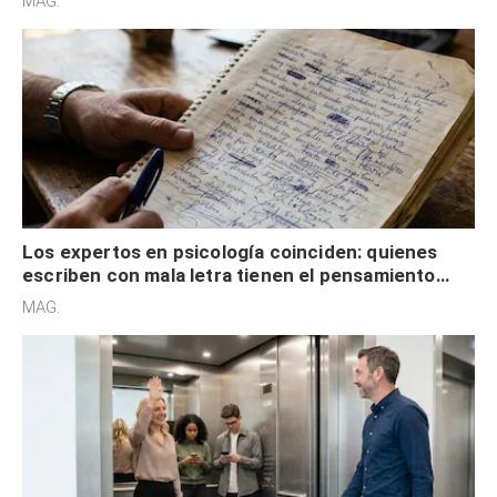
MAG.
externa
Los expertos en psicología coinciden: quienes
escriben con mala letra tienen el pensamiento
acelerado y no lo hacen por desinterés
MAG.