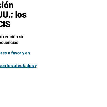
ción
U.: los
CIS
irección sin
ecuencias.
es a favor y en
 son los afectados y