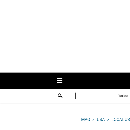
USA
Respuestas
Fama
Historias
Data
Videos
Recetas
Florida
Virales
Lo último
MAG
>
USA
>
LOCAL US
Volver a El Comercio