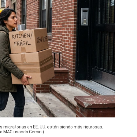
as migratorias en EE. UU. están siendo más rigurosas.
cio MAG usando Gemini)