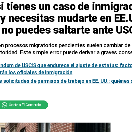
i tienes un caso de inmigra
y necesitas mudarte en EE.U
 no puedes saltarte ante US
 procesos migratorios pendientes suelen cambiar de d
utoridad. Este simple error puede derivar a graves cons
ndum de USCIS que endurece el ajuste de estatus: factor
rán los oficiales de inmigración
 solicitudes de permisos de trabajo en EE. UU.: quiénes
Únete a El Comercio