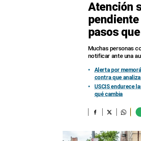
Atención s
elcomercio.pe
pendiente 
Términos
pasos que
Y
Condiciones
De
Uso
Muchas personas con
notificar ante una a
Oficinas
Concesionarias
Alerta por memorá
Principios
Rectores
contra que analiza
USCIS endurece las
Buenas
Prácticas
qué cambia
Políticas
De
Privacidad
Política
Integrada
De
Gestión