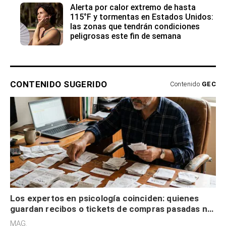
Alerta por calor extremo de hasta
115°F y tormentas en Estados Unidos:
las zonas que tendrán condiciones
peligrosas este fin de semana
CONTENIDO SUGERIDO
Contenido
GEC
Los expertos en psicología coinciden: quienes
guardan recibos o tickets de compras pasadas no
son acumuladores, sino que tienen necesidad de
MAG.