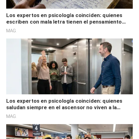
Los expertos en psicología coinciden: quienes
escriben con mala letra tienen el pensamiento
acelerado y no lo hacen por desinterés
MAG.
Los expertos en psicología coinciden: quienes
saludan siempre en el ascensor no viven a la
defensiva y tienen apertura social
MAG.