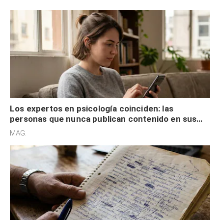
control
Los expertos en psicología coinciden: las
personas que nunca publican contenido en sus
redes sociales no pretenden buscar validación
MAG.
externa