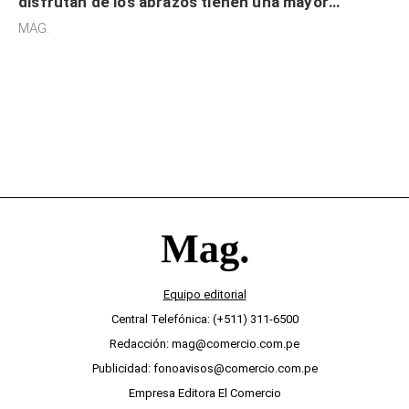
disfrutan de los abrazos tienen una mayor
sensibilidad a los estímulos físicos y no es por
MAG.
desinterés
Equipo editorial
Central Telefónica: (+511) 311-6500
Redacción: mag@comercio.com.pe
Publicidad: fonoavisos@comercio.com.pe
Empresa Editora El Comercio