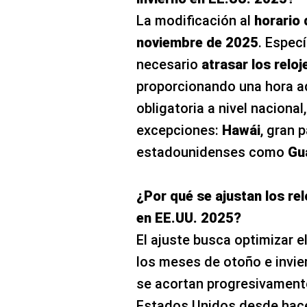
excepciones:
Hawái
, gran 
estadounidenses como
Gu
¿Por qué se ajustan los rel
en EE.UU. 2025?
El ajuste busca optimizar el
los meses de otoño e invier
se acortan progresivamente
Estados Unidos desde hace
ahorro energético y brindar
mañanas.