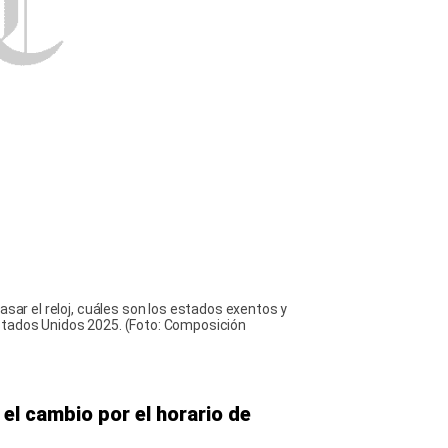
asar el reloj, cuáles son los estados exentos y
stados Unidos 2025. (Foto: Composición
el cambio por el horario de
de invierno
se efectuará el
2 de
íficamente a las
2:00 a.m.
, será
es a la 1:00 a.m.
,
icional. Esta medida es
l, salvo en contadas