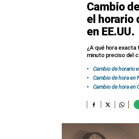
Cambio de
elcomercio.pe
el horario
Términos
en EE.UU.
Y
Condiciones
De
Uso
¿A qué hora exacta t
minuto preciso del c
Oficinas
Concesionarias
Cambio de horario e
Principios
Rectores
Cambio de hora en N
Buenas
Cambio de hora en Ca
Prácticas
Políticas
De
Privacidad
Política
Integrada
De
Gestión