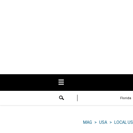
USA
Respuestas
Fama
Historias
Data
Videos
Recetas
Florida
Virales
Lo último
MAG
>
USA
>
LOCAL US
Volver a El Comercio