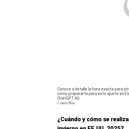
Conoce a detalle la hora exacta para atr
cómo prepararte para este ajuste en E
ChatGPT AI)
/
Jairo Rúa
¿Cuándo y cómo se realiza 
invierno en EE.UU. 2025?
La modificación al
horario 
noviembre de 2025
. Espec
necesario
atrasar los reloj
proporcionando una hora ad
obligatoria a nivel naciona