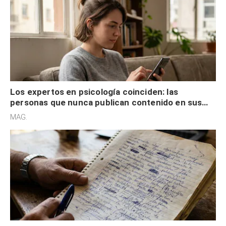
Los expertos en psicología coinciden: las
personas que nunca publican contenido en sus
redes sociales no pretenden buscar validación
MAG.
externa