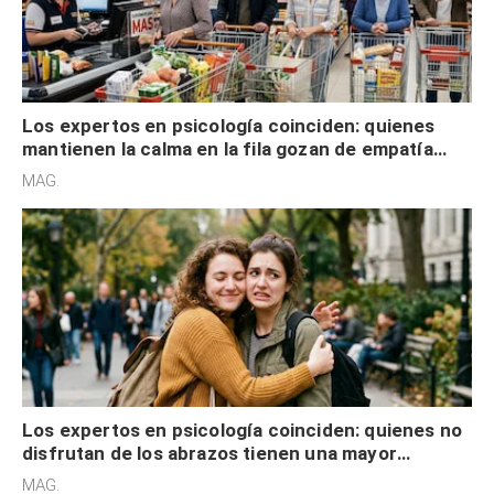
Los expertos en psicología coinciden: quienes
mantienen la calma en la fila gozan de empatía
cognitiva, gratitud y no solo tienen autocontrol
MAG.
Los expertos en psicología coinciden: quienes no
disfrutan de los abrazos tienen una mayor
sensibilidad a los estímulos físicos y no es por
MAG.