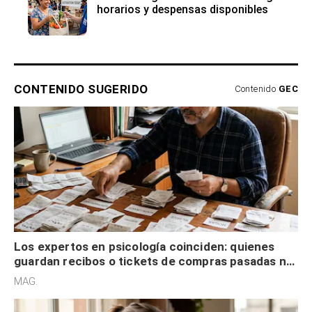
horarios y despensas disponibles
CONTENIDO SUGERIDO
Contenido
GEC
Los expertos en psicología coinciden: quienes
guardan recibos o tickets de compras pasadas no
son acumuladores, sino que tienen necesidad de
MAG.
control