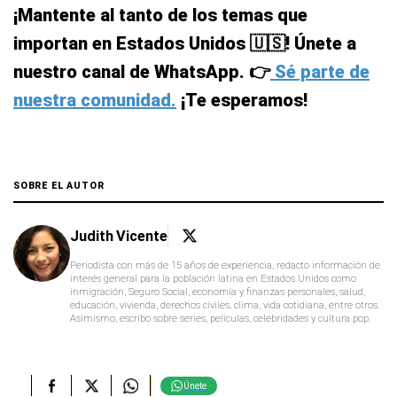
¡Mantente al tanto de los temas que
importan en Estados Unidos 🇺🇸! Únete a
nuestro canal de WhatsApp. 👉
Sé parte de
nuestra comunidad.
¡Te esperamos!
SOBRE EL AUTOR
Judith Vicente
Periodista con más de 15 años de experiencia, redacto información de
interés general para la población latina en Estados Unidos como
inmigración, Seguro Social, economía y finanzas personales, salud,
educación, vivienda, derechos civiles, clima, vida cotidiana, entre otros.
Asimismo, escribo sobre series, películas, celebridades y cultura pop.
Únete