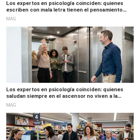
Los expertos en psicología coinciden: quienes
escriben con mala letra tienen el pensamiento
acelerado y no lo hacen por desinterés
MAG.
Los expertos en psicología coinciden: quienes
saludan siempre en el ascensor no viven a la
defensiva y tienen apertura social
MAG.