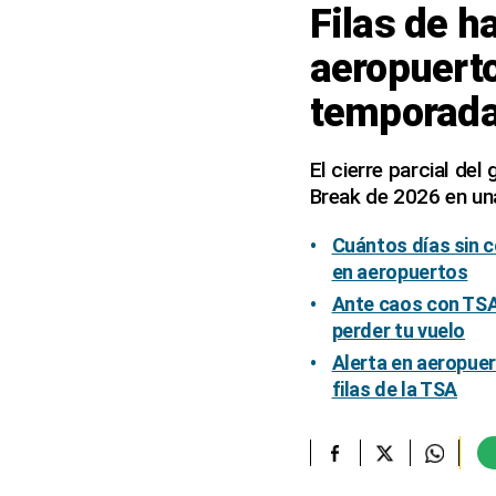
Filas de h
elcomercio.pe
aeropuert
Términos
temporada
Y
Condiciones
De
Uso
El cierre parcial del
Break de 2026 en una
Oficinas
Concesionarias
Cuántos días sin c
Principios
Rectores
en aeropuertos
Ante caos con TSA
Buenas
Prácticas
perder tu vuelo
Políticas
Alerta en aeropue
De
filas de la TSA
Privacidad
Política
Integrada
De
Gestión