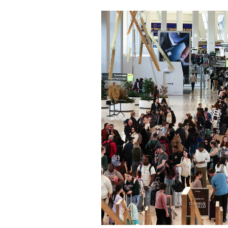
Derechos
Arco
Política
De
Cookies