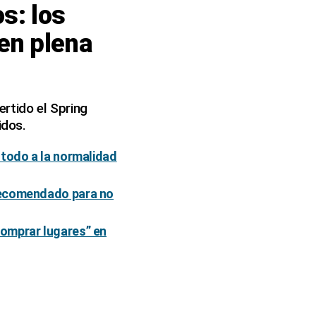
s: los
en plena
ertido el Spring
idos.
 todo a la normalidad
 recomendado para no
comprar lugares” en