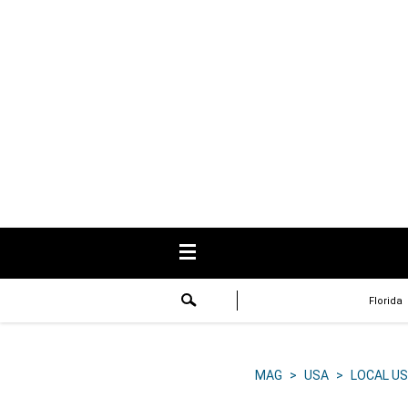
USA
Respuestas
Fama
Historias
Data
Videos
Recetas
Florida
Virales
Lo último
MAG
>
USA
>
LOCAL US
Volver a El Comercio