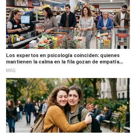
Los expertos en psicología coinciden: quienes
mantienen la calma en la fila gozan de empatía
cognitiva, gratitud y no solo tienen autocontrol
MAG.