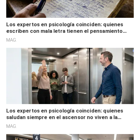
Los expertos en psicología coinciden: quienes
escriben con mala letra tienen el pensamiento
acelerado y no lo hacen por desinterés
MAG.
Los expertos en psicología coinciden: quienes
saludan siempre en el ascensor no viven a la
defensiva y tienen apertura social
MAG.