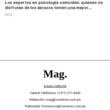
Los expertos en psicología coinciden: quienes no
disfrutan de los abrazos tienen una mayor
sensibilidad a los estímulos físicos y no es por
MAG.
desinterés
Equipo editorial
Central Telefónica: (+511) 311-6500
Redacción: mag@comercio.com.pe
Publicidad: fonoavisos@comercio.com.pe