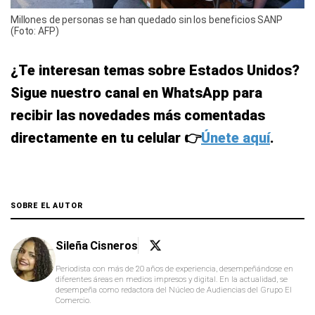
Millones de personas se han quedado sin los beneficios SANP
(Foto: AFP)
¿Te interesan temas sobre Estados Unidos?
Sigue nuestro canal en WhatsApp para
recibir las novedades más comentadas
directamente en tu celular 👉
Únete aquí
.
SOBRE EL AUTOR
Sileña Cisneros
Periodista con más de 20 años de experiencia, desempeñándose en
diferentes áreas en medios impresos y digital. En la actualidad, se
desempeña como redactora del Núcleo de Audiencias del Grupo El
Comercio.