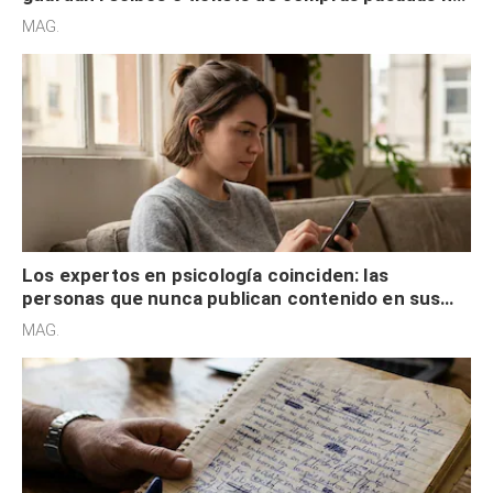
son acumuladores, sino que tienen necesidad de
MAG.
control
Los expertos en psicología coinciden: las
personas que nunca publican contenido en sus
redes sociales no pretenden buscar validación
MAG.
externa