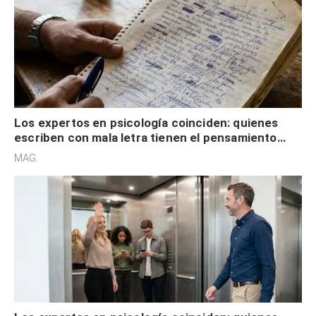
Los expertos en psicología coinciden: quienes
escriben con mala letra tienen el pensamiento
acelerado y no lo hacen por desinterés
MAG.