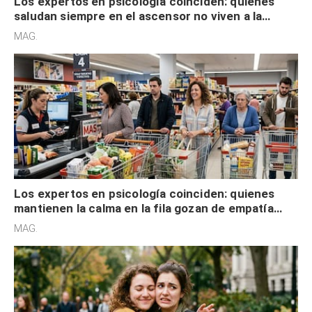
Los expertos en psicología coinciden: quienes
saludan siempre en el ascensor no viven a la
defensiva y tienen apertura social
MAG.
Los expertos en psicología coinciden: quienes
mantienen la calma en la fila gozan de empatía
cognitiva, gratitud y no solo tienen autocontrol
MAG.