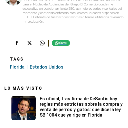
para el Núcleo de Audiencias del Grupo El Comercio donde me
especializo en posicionamiento SEO, las mejores series y películas del
momento y contenido enfocado para las comunidades hispanas en
EE.UU. Entérate de tus historias favoritas o temas utilitarios revisando
mi producción.
Únete
TAGS
Florida
Estados Unidos
LO MÁS VISTO
Es oficial, tras firma de DeSantis hay
reglas más estrictas sobre la compra y
venta de perros y gatos: qué dice la ley
SB 1004 que ya rige en Florida