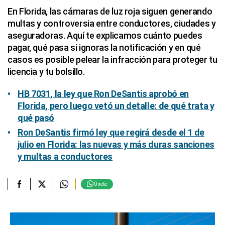
En Florida, las cámaras de luz roja siguen generando
multas y controversia entre conductores, ciudades y
aseguradoras. Aquí te explicamos cuánto puedes
pagar, qué pasa si ignoras la notificación y en qué
casos es posible pelear la infracción para proteger tu
licencia y tu bolsillo.
HB 7031, la ley que Ron DeSantis aprobó en
Florida, pero luego vetó un detalle: de qué trata y
qué pasó
Ron DeSantis firmó ley que regirá desde el 1 de
julio en Florida: las nuevas y más duras sanciones
y multas a conductores
Únete