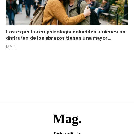
Los expertos en psicología coinciden: quienes no
disfrutan de los abrazos tienen una mayor
sensibilidad a los estímulos físicos y no es por
MAG.
desinterés
Equipo editorial