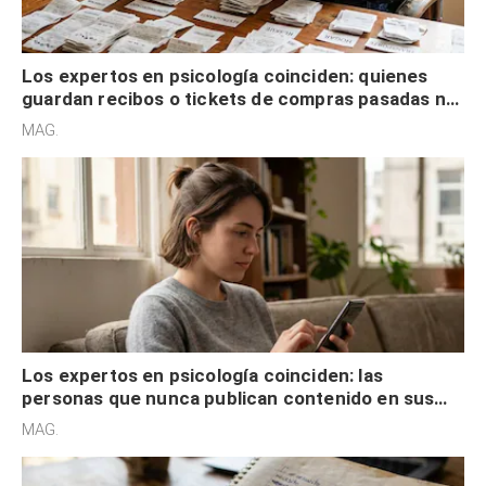
Los expertos en psicología coinciden: quienes
guardan recibos o tickets de compras pasadas no
son acumuladores, sino que tienen necesidad de
MAG.
control
Los expertos en psicología coinciden: las
personas que nunca publican contenido en sus
redes sociales no pretenden buscar validación
MAG.
externa