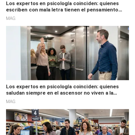
Los expertos en psicología coinciden: quienes
escriben con mala letra tienen el pensamiento
acelerado y no lo hacen por desinterés
MAG.
Los expertos en psicología coinciden: quienes
saludan siempre en el ascensor no viven a la
defensiva y tienen apertura social
MAG.