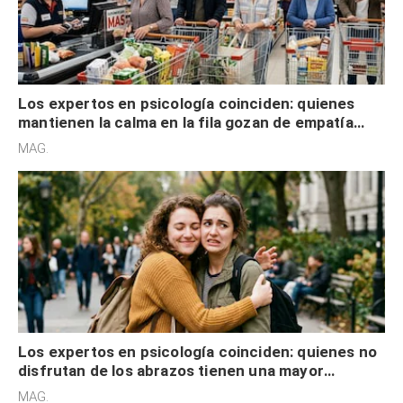
Los expertos en psicología coinciden: quienes
mantienen la calma en la fila gozan de empatía
cognitiva, gratitud y no solo tienen autocontrol
MAG.
Los expertos en psicología coinciden: quienes no
disfrutan de los abrazos tienen una mayor
sensibilidad a los estímulos físicos y no es por
MAG.