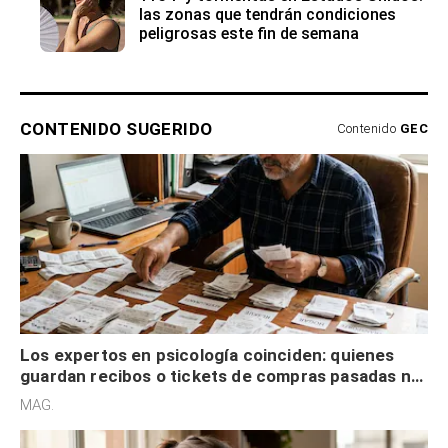
las zonas que tendrán condiciones
peligrosas este fin de semana
CONTENIDO SUGERIDO
Contenido
GEC
Los expertos en psicología coinciden: quienes
guardan recibos o tickets de compras pasadas no
son acumuladores, sino que tienen necesidad de
MAG.
control