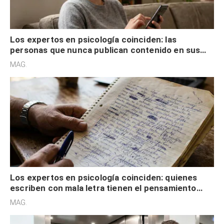
Los expertos en psicología coinciden: las
personas que nunca publican contenido en sus
redes sociales no pretenden buscar validación
MAG.
externa
Los expertos en psicología coinciden: quienes
escriben con mala letra tienen el pensamiento
acelerado y no lo hacen por desinterés
MAG.