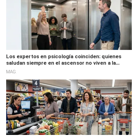
Los expertos en psicología coinciden: quienes
saludan siempre en el ascensor no viven a la
defensiva y tienen apertura social
MAG.