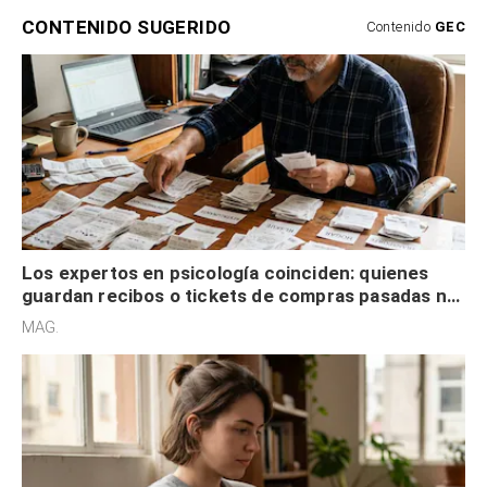
CONTENIDO SUGERIDO
Contenido
GEC
Los expertos en psicología coinciden: quienes
guardan recibos o tickets de compras pasadas no
son acumuladores, sino que tienen necesidad de
MAG.
control