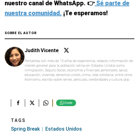
nuestro canal de WhatsApp. 👉
Sé parte de
nuestra comunidad.
¡Te esperamos!
SOBRE EL AUTOR
Judith Vicente
Periodista con más de 15 años de experiencia, redacto información de
interés general para la población latina en Estados Unidos como
inmigración, Seguro Social, economía y finanzas personales, salud,
educación, vivienda, derechos civiles, clima, vida cotidiana, entre otros.
Asimismo, escribo sobre series, películas, celebridades y cultura pop.
Únete
TAGS
Spring Break
Estados Unidos