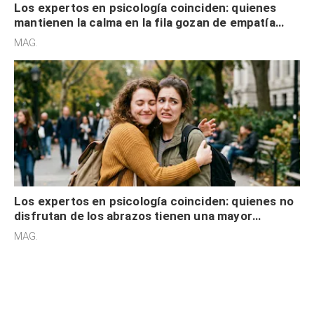
Los expertos en psicología coinciden: quienes
mantienen la calma en la fila gozan de empatía
cognitiva, gratitud y no solo tienen autocontrol
MAG.
Los expertos en psicología coinciden: quienes no
disfrutan de los abrazos tienen una mayor
sensibilidad a los estímulos físicos y no es por
MAG.
desinterés