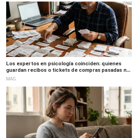
Los expertos en psicología coinciden: quienes
guardan recibos o tickets de compras pasadas no
son acumuladores, sino que tienen necesidad de
MAG.
control