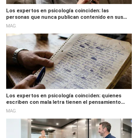
Los expertos en psicología coinciden: las
personas que nunca publican contenido en sus
redes sociales no pretenden buscar validación
MAG.
externa
Los expertos en psicología coinciden: quienes
escriben con mala letra tienen el pensamiento
acelerado y no lo hacen por desinterés
MAG.