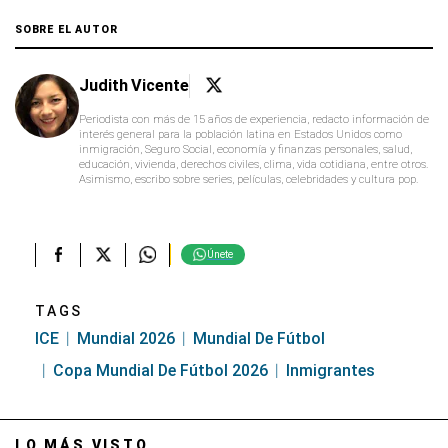
SOBRE EL AUTOR
Judith Vicente
Periodista con más de 15 años de experiencia, redacto información de
interés general para la población latina en Estados Unidos como
inmigración, Seguro Social, economía y finanzas personales, salud,
educación, vivienda, derechos civiles, clima, vida cotidiana, entre otros.
Asimismo, escribo sobre series, películas, celebridades y cultura pop.
Únete
TAGS
ICE
Mundial 2026
Mundial De Fútbol
Copa Mundial De Fútbol 2026
Inmigrantes
LO MÁS VISTO