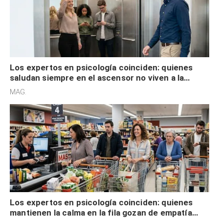
Los expertos en psicología coinciden: quienes
saludan siempre en el ascensor no viven a la
defensiva y tienen apertura social
MAG.
Los expertos en psicología coinciden: quienes
mantienen la calma en la fila gozan de empatía