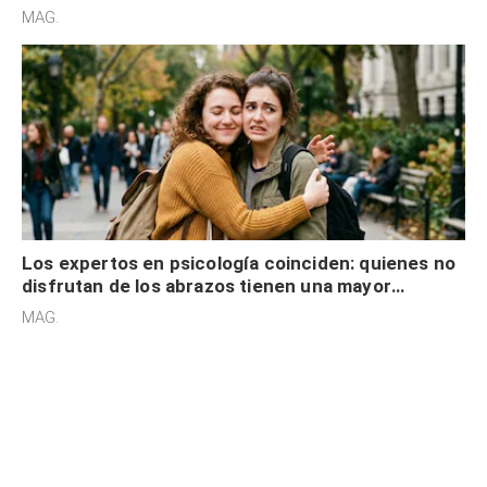
cognitiva, gratitud y no solo tienen autocontrol
MAG.
Los expertos en psicología coinciden: quienes no
disfrutan de los abrazos tienen una mayor
sensibilidad a los estímulos físicos y no es por
MAG.
desinterés