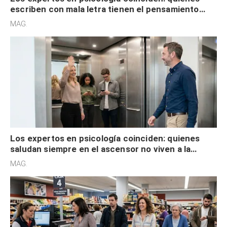
escriben con mala letra tienen el pensamiento
acelerado y no lo hacen por desinterés
MAG.
Los expertos en psicología coinciden: quienes
saludan siempre en el ascensor no viven a la
defensiva y tienen apertura social
MAG.