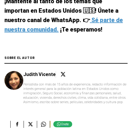
¡Mantente al tanto de los temas que
importan en Estados Unidos 🇺🇸! Únete a
nuestro canal de WhatsApp. 👉
Sé parte de
nuestra comunidad.
¡Te esperamos!
SOBRE EL AUTOR
Judith Vicente
Periodista con más de 15 años de experiencia, redacto información de
interés general para la población latina en Estados Unidos como
inmigración, Seguro Social, economía y finanzas personales, salud,
educación, vivienda, derechos civiles, clima, vida cotidiana, entre otros.
Asimismo, escribo sobre series, películas, celebridades y cultura pop.
Únete