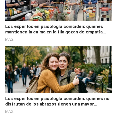
Los expertos en psicología coinciden: quienes
mantienen la calma en la fila gozan de empatía
cognitiva, gratitud y no solo tienen autocontrol
MAG.
Los expertos en psicología coinciden: quienes no
disfrutan de los abrazos tienen una mayor
sensibilidad a los estímulos físicos y no es por
MAG.
desinterés