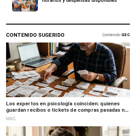
horarios y despensas disponibles
CONTENIDO SUGERIDO
Contenido
GEC
Los expertos en psicología coinciden: quienes
guardan recibos o tickets de compras pasadas no
son acumuladores, sino que tienen necesidad de
MAG.
control