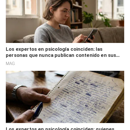
Los expertos en psicología coinciden: las
personas que nunca publican contenido en sus
redes sociales no pretenden buscar validación
MAG.
externa
Los expertos en psicología coinciden: quienes