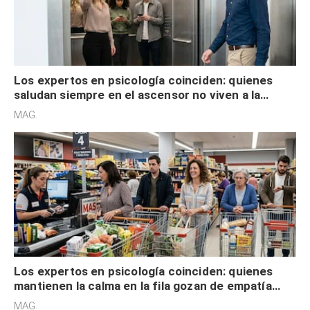
Los expertos en psicología coinciden: quienes
saludan siempre en el ascensor no viven a la
defensiva y tienen apertura social
MAG.
Los expertos en psicología coinciden: quienes
mantienen la calma en la fila gozan de empatía
cognitiva, gratitud y no solo tienen autocontrol
MAG.