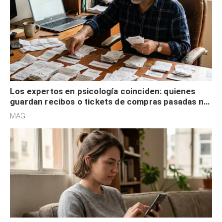
Los expertos en psicología coinciden: quienes
guardan recibos o tickets de compras pasadas no
son acumuladores, sino que tienen necesidad de
MAG.
control