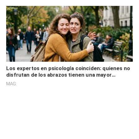
Los expertos en psicología coinciden: quienes no
disfrutan de los abrazos tienen una mayor
sensibilidad a los estímulos físicos y no es por
MAG.
desinterés