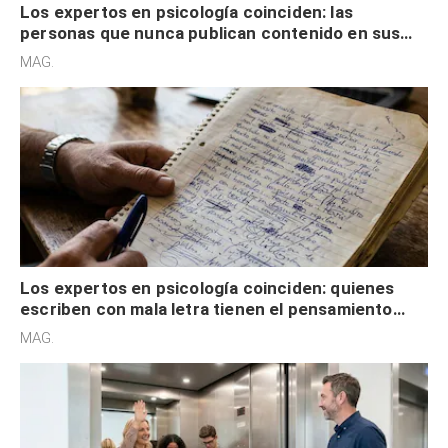
Los expertos en psicología coinciden: las
personas que nunca publican contenido en sus
redes sociales no pretenden buscar validación
MAG.
externa
Los expertos en psicología coinciden: quienes
escriben con mala letra tienen el pensamiento
acelerado y no lo hacen por desinterés
MAG.