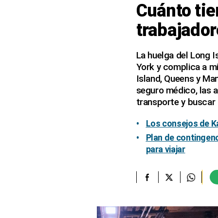
Cuánto tie
elcomercio.pe
trabajador
Términos
Y
Condiciones
La huelga del Long I
De
York y complica a m
Uso
Island, Queens y Man
Oficinas
seguro médico, las a
Concesionarias
transporte y buscar
Principios
Rectores
Los consejos de Ka
Buenas
Plan de contingenc
Prácticas
para viajar
Políticas
De
Privacidad
Política
Integrada
De
Gestión