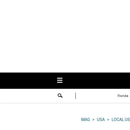
USA
Respuestas
Fama
Historias
Data
Videos
Recetas
Florida
Virales
Lo último
MAG
>
USA
>
LOCAL US
Volver a El Comercio