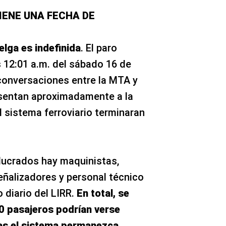
TIENE UNA FECHA DE
lga es indefinida
. El paro
 12:01 a.m. del sábado 16 de
conversaciones entre la MTA y
esentan aproximadamente a la
 sistema ferroviario terminaran
olucrados hay maquinistas,
eñalizadores y personal técnico
o diario del LIRR.
En total, se
0 pasajeros podrían verse
as el sistema permanezca