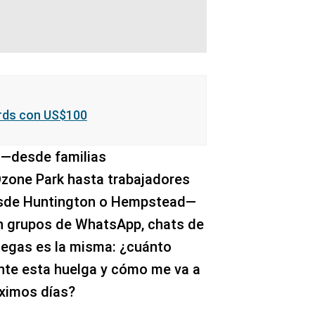
rds con US$100
 —desde familias
Ozone Park hasta trabajadores
esde Huntington o Hempstead—
en grupos de WhatsApp, chats de
odegas es la misma: ¿cuánto
nte esta huelga y cómo me va a
óximos días?