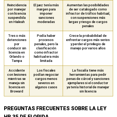
Reincidencia
El juez tenía más
Aumentan las posibilidades
por manejar
margen para
de ser catalogado como
con licencia
imponer
infractor de tráfico habitual,
suspendida
sanciones
con suspensiones más
en Hialeah
moderadas
largas y riesgo de cargos
penales
Tres o más
Podía haber
Crece la probabilidad de
detenciones
procesos
enfrentar cargos más serios
por
penales, pero la
y perder el privilegio de
conducir sin
clasificación
manejo por varios años
licencia en
como infractor
Orlando o
habitual era más
Tampa
limitada
Accidente
Los fiscales
La fiscalía tiene más
con lesiones
podían negociar
herramientas para pedir
mientras se
cargos menos
penas de cárcel y sanciones
maneja sin
severos en
ejemplares si el conductor
licencia en
algunos casos
ya tenía historial de manejar
Broward
sin licencia
PREGUNTAS FRECUENTES SOBRE LA LEY
HB 35 DE FLORIDA