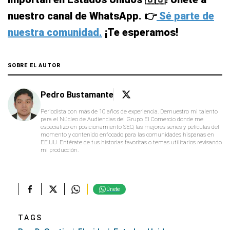
nuestro canal de WhatsApp. 👉
Sé parte de
nuestra comunidad.
¡Te esperamos!
SOBRE EL AUTOR
Pedro Bustamante
Periodista con más de 10 años de experiencia. Demuestro mi talento
para el Núcleo de Audiencias del Grupo El Comercio donde me
especializo en posicionamiento SEO, las mejores series y películas del
momento y contenido enfocado para las comunidades hispanas en
EE.UU. Entérate de tus historias favoritas o temas utilitarios revisando
mi producción.
Únete
TAGS