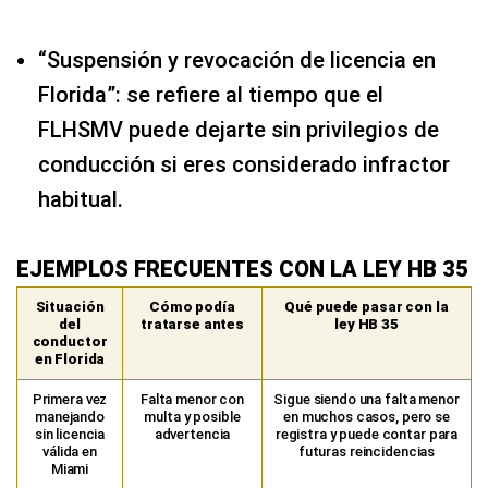
“Suspensión y revocación de licencia en
Florida”: se refiere al tiempo que el
FLHSMV puede dejarte sin privilegios de
conducción si eres considerado infractor
habitual.
EJEMPLOS FRECUENTES CON LA LEY HB 35
Situación
Cómo podía
Qué puede pasar con la
del
tratarse antes
ley HB 35
conductor
en Florida
Primera vez
Falta menor con
Sigue siendo una falta menor
manejando
multa y posible
en muchos casos, pero se
sin licencia
advertencia
registra y puede contar para
válida en
futuras reincidencias
Miami