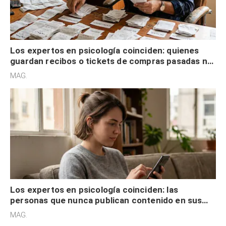
Los expertos en psicología coinciden: quienes
guardan recibos o tickets de compras pasadas no
son acumuladores, sino que tienen necesidad de
MAG.
control
Los expertos en psicología coinciden: las
personas que nunca publican contenido en sus
redes sociales no pretenden buscar validación
MAG.
externa