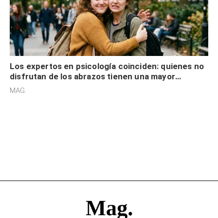
Los expertos en psicología coinciden: quienes no
disfrutan de los abrazos tienen una mayor
sensibilidad a los estímulos físicos y no es por
MAG.
desinterés