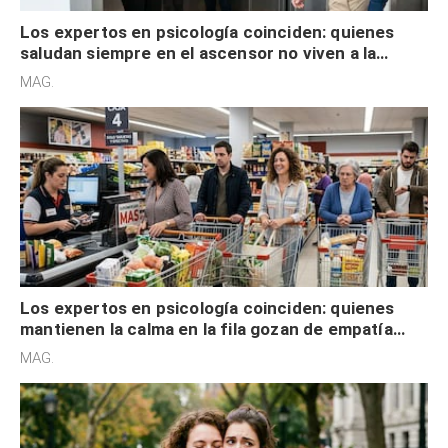
Los expertos en psicología coinciden: quienes
saludan siempre en el ascensor no viven a la
defensiva y tienen apertura social
MAG.
Los expertos en psicología coinciden: quienes
mantienen la calma en la fila gozan de empatía
cognitiva, gratitud y no solo tienen autocontrol
MAG.