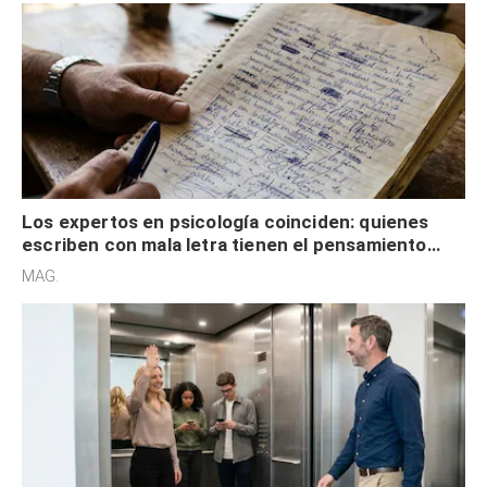
Los expertos en psicología coinciden: quienes
escriben con mala letra tienen el pensamiento
acelerado y no lo hacen por desinterés
MAG.