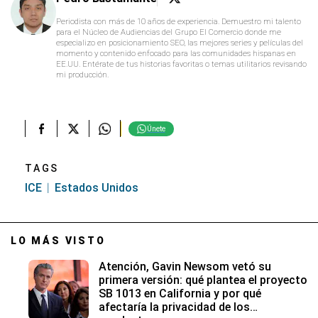
Periodista con más de 10 años de experiencia. Demuestro mi talento
para el Núcleo de Audiencias del Grupo El Comercio donde me
especializo en posicionamiento SEO, las mejores series y películas del
momento y contenido enfocado para las comunidades hispanas en
EE.UU. Entérate de tus historias favoritas o temas utilitarios revisando
mi producción.
Únete
TAGS
ICE
Estados Unidos
LO MÁS VISTO
Atención, Gavin Newsom vetó su
primera versión: qué plantea el proyecto
SB 1013 en California y por qué
afectaría la privacidad de los