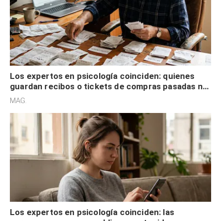
Los expertos en psicología coinciden: quienes
guardan recibos o tickets de compras pasadas no
son acumuladores, sino que tienen necesidad de
MAG.
control
Los expertos en psicología coinciden: las