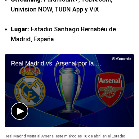
Univision NOW, TUDN App y ViX
Lugar:
Estadio Santiago Bernabéu de
Madrid, España
Real Madrid vs. Arsenal por la vuelta de los cuartos de final de la UEFA Champions League 2024-25
0
seconds
Real Madrid visita al Arsenal este miércoles 16 de abril en el Estadio
of