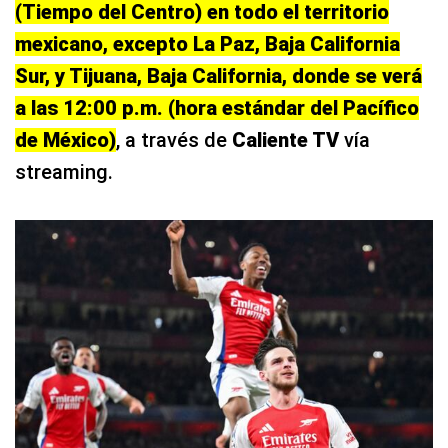
(Tiempo del Centro) en todo el territorio
mexicano, excepto La Paz, Baja California
Sur, y Tijuana, Baja California, donde se verá
a las 12:00 p.m. (hora estándar del Pacífico
de México)
, a través de
Caliente TV
vía
streaming.