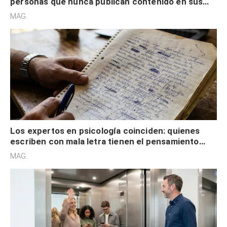
personas que nunca publican contenido en sus
redes sociales no pretenden buscar validación
MAG.
externa
Los expertos en psicología coinciden: quienes
escriben con mala letra tienen el pensamiento
acelerado y no lo hacen por desinterés
MAG.