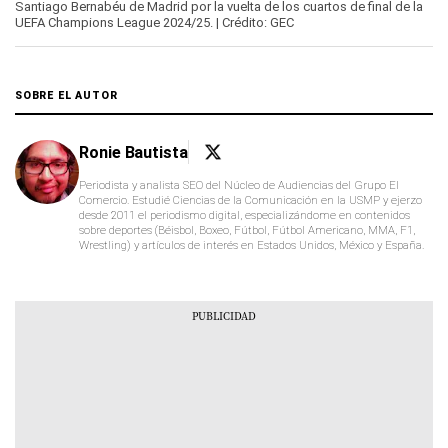
Santiago Bernabéu de Madrid por la vuelta de los cuartos de final de la
30
UEFA Champions League 2024/25. | Crédito: GEC
seconds
SOBRE EL AUTOR
Ronie Bautista
Periodista y analista SEO del Núcleo de Audiencias del Grupo El
Comercio. Estudié Ciencias de la Comunicación en la USMP y ejerzo
desde 2011 el periodismo digital, especializándome en contenidos
sobre deportes (Béisbol, Boxeo, Fútbol, Fútbol Americano, MMA, F1,
Wrestling) y artículos de interés en Estados Unidos, México y España.