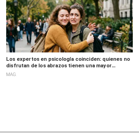
Los expertos en psicología coinciden: quienes no
disfrutan de los abrazos tienen una mayor
sensibilidad a los estímulos físicos y no es por
MAG.
desinterés