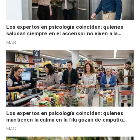
Los expertos en psicología coinciden: quienes
saludan siempre en el ascensor no viven a la
defensiva y tienen apertura social
MAG.
Los expertos en psicología coinciden: quienes
mantienen la calma en la fila gozan de empatía
cognitiva, gratitud y no solo tienen autocontrol
MAG.