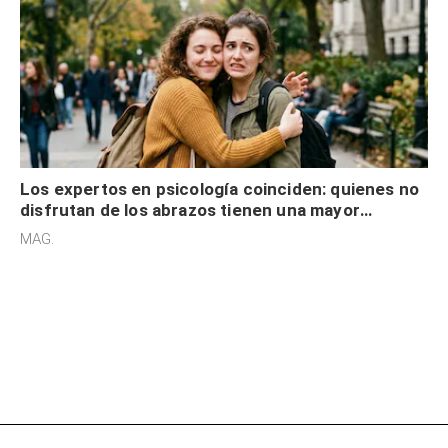
Los expertos en psicología coinciden: quienes no
disfrutan de los abrazos tienen una mayor
sensibilidad a los estímulos físicos y no es por
MAG.
desinterés