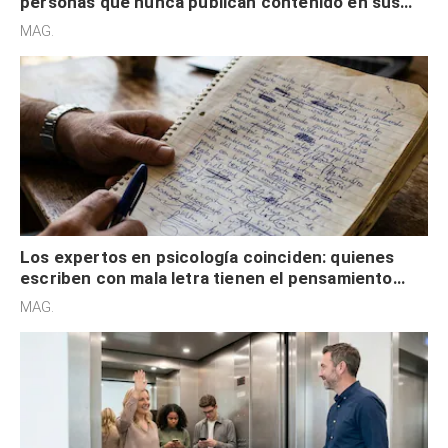
personas que nunca publican contenido en sus
redes sociales no pretenden buscar validación
MAG.
externa
Los expertos en psicología coinciden: quienes
escriben con mala letra tienen el pensamiento
acelerado y no lo hacen por desinterés
MAG.