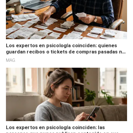
Los expertos en psicología coinciden: quienes
guardan recibos o tickets de compras pasadas no
son acumuladores, sino que tienen necesidad de
MAG.
control
Los expertos en psicología coinciden: las