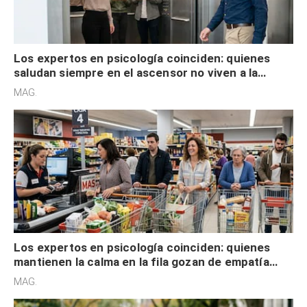
Los expertos en psicología coinciden: quienes
saludan siempre en el ascensor no viven a la
defensiva y tienen apertura social
MAG.
Los expertos en psicología coinciden: quienes
mantienen la calma en la fila gozan de empatía
cognitiva, gratitud y no solo tienen autocontrol
MAG.