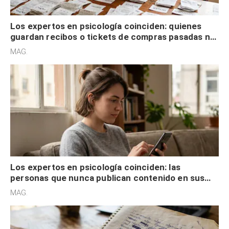
Los expertos en psicología coinciden: quienes
guardan recibos o tickets de compras pasadas no
son acumuladores, sino que tienen necesidad de
MAG.
control
Los expertos en psicología coinciden: las
personas que nunca publican contenido en sus
redes sociales no pretenden buscar validación
MAG.
externa