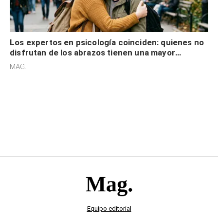
Los expertos en psicología coinciden: quienes no
disfrutan de los abrazos tienen una mayor
sensibilidad a los estímulos físicos y no es por
MAG.
desinterés
Equipo editorial