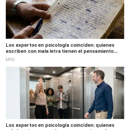
Los expertos en psicología coinciden: quienes
escriben con mala letra tienen el pensamiento
acelerado y no lo hacen por desinterés
MAG.
Los expertos en psicología coinciden: quienes