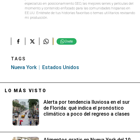
especializo en posicionamiento SEO, las mejores series y películas del
momento y contenido enfocado para las comunidades hispanas en
EE.UU. Entérate de tus historias favoritas o temas utilitarios revisando
mi producción.
Únete
TAGS
Nueva York
Estados Unidos
LO MÁS VISTO
Alerta por tendencia lluviosa en el sur
de Florida: qué indica el pronóstico
climático a poco del regreso a clases
Alimentos gratis en Nueva York del 10