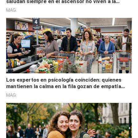
saludan siempre en el ascensor no viven a la
defensiva y tienen apertura social
MAG.
Los expertos en psicología coinciden: quienes
mantienen la calma en la fila gozan de empatía
cognitiva, gratitud y no solo tienen autocontrol
MAG.