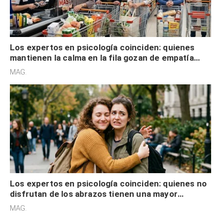
Los expertos en psicología coinciden: quienes
mantienen la calma en la fila gozan de empatía
cognitiva, gratitud y no solo tienen autocontrol
MAG.
Los expertos en psicología coinciden: quienes no
disfrutan de los abrazos tienen una mayor
sensibilidad a los estímulos físicos y no es por
MAG.
desinterés