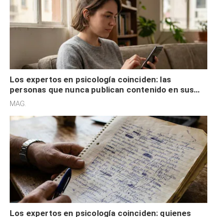
Los expertos en psicología coinciden: las
personas que nunca publican contenido en sus
redes sociales no pretenden buscar validación
MAG.
externa
Los expertos en psicología coinciden: quienes