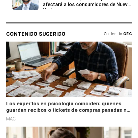
afectará a los consumidores de Nueva
York
CONTENIDO SUGERIDO
Contenido
GEC
Los expertos en psicología coinciden: quienes
guardan recibos o tickets de compras pasadas no
son acumuladores, sino que tienen necesidad de
MAG.
control