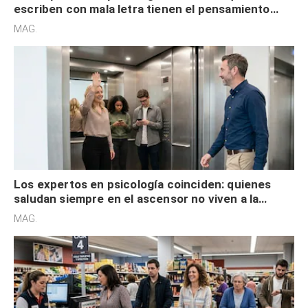
escriben con mala letra tienen el pensamiento
acelerado y no lo hacen por desinterés
MAG.
Los expertos en psicología coinciden: quienes
saludan siempre en el ascensor no viven a la
defensiva y tienen apertura social
MAG.