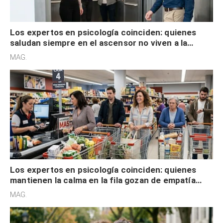
Los expertos en psicología coinciden: quienes
saludan siempre en el ascensor no viven a la
defensiva y tienen apertura social
MAG.
Los expertos en psicología coinciden: quienes
mantienen la calma en la fila gozan de empatía
cognitiva, gratitud y no solo tienen autocontrol
MAG.