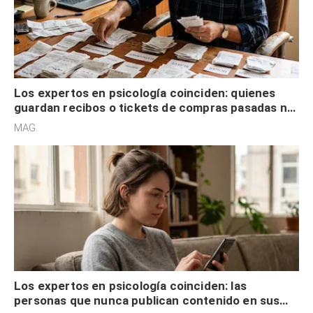
Los expertos en psicología coinciden: quienes
guardan recibos o tickets de compras pasadas no
son acumuladores, sino que tienen necesidad de
MAG.
control
Los expertos en psicología coinciden: las
personas que nunca publican contenido en sus