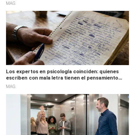
redes sociales no pretenden buscar validación
MAG.
externa
Los expertos en psicología coinciden: quienes
escriben con mala letra tienen el pensamiento
acelerado y no lo hacen por desinterés
MAG.