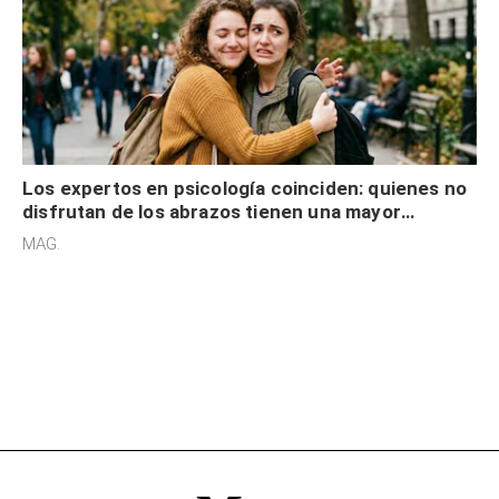
Los expertos en psicología coinciden: quienes no
disfrutan de los abrazos tienen una mayor
sensibilidad a los estímulos físicos y no es por
MAG.
desinterés