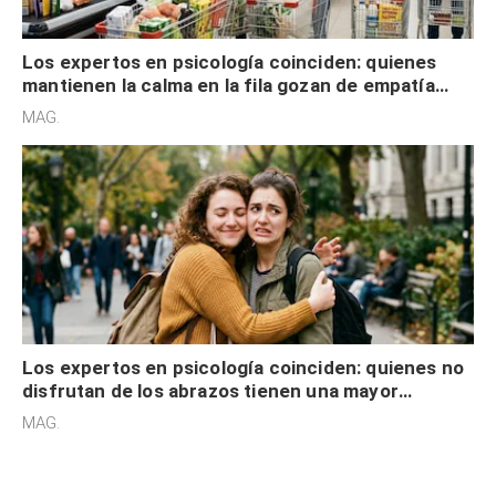
Los expertos en psicología coinciden: quienes
mantienen la calma en la fila gozan de empatía
cognitiva, gratitud y no solo tienen autocontrol
MAG.
Los expertos en psicología coinciden: quienes no
disfrutan de los abrazos tienen una mayor
sensibilidad a los estímulos físicos y no es por
MAG.
desinterés