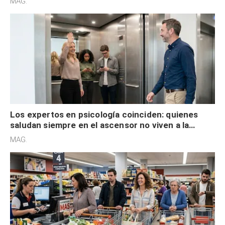
MAG.
Los expertos en psicología coinciden: quienes
saludan siempre en el ascensor no viven a la
defensiva y tienen apertura social
MAG.