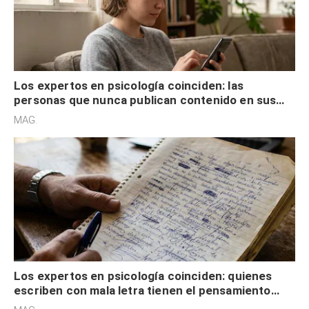
Los expertos en psicología coinciden: las
personas que nunca publican contenido en sus
redes sociales no pretenden buscar validación
MAG.
externa
Los expertos en psicología coinciden: quienes
escriben con mala letra tienen el pensamiento
acelerado y no lo hacen por desinterés