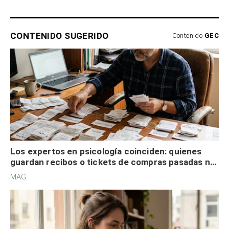
CONTENIDO SUGERIDO
Contenido
GEC
Los expertos en psicología coinciden: quienes
guardan recibos o tickets de compras pasadas no
son acumuladores, sino que tienen necesidad de
MAG.
control