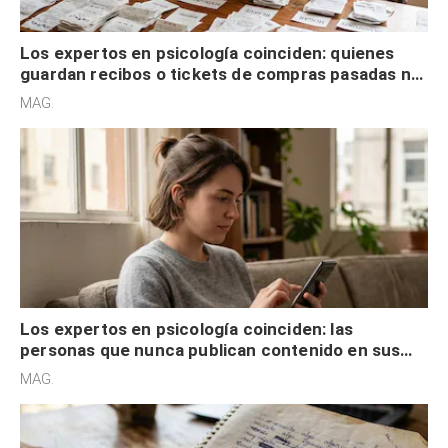
Los expertos en psicología coinciden: quienes
guardan recibos o tickets de compras pasadas no
son acumuladores, sino que tienen necesidad de
MAG.
control
Los expertos en psicología coinciden: las
personas que nunca publican contenido en sus
redes sociales no pretenden buscar validación
MAG.
externa