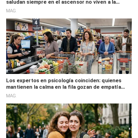
saludan siempre en el ascensor no viven a la
defensiva y tienen apertura social
MAG.
Los expertos en psicología coinciden: quienes
mantienen la calma en la fila gozan de empatía
cognitiva, gratitud y no solo tienen autocontrol
MAG.