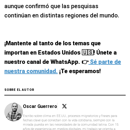
aunque confirmó que las pesquisas
continúan en distintas regiones del mundo.
¡Mantente al tanto de los temas que
importan en Estados Unidos 🇺🇸! Únete a
nuestro canal de WhatsApp. 👉
Sé parte de
nuestra comunidad.
¡Te esperamos!
SOBRE EL AUTOR
Oscar Guerrero
Escribo sobre clima en EE.UU., procesos migratorios y frases para
fechas clave que conectan con la vida cotidiana, siempre con la
mirada puesta en las necesidades de la comunidad latina. Con 15
años de experiencia en medios digitales, mi trabajo se orienta a