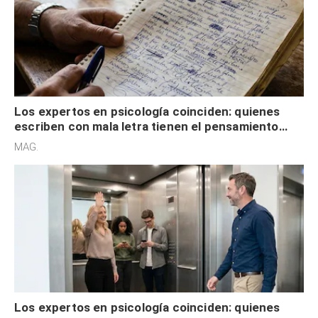
Los expertos en psicología coinciden: quienes
escriben con mala letra tienen el pensamiento
acelerado y no lo hacen por desinterés
MAG.
Los expertos en psicología coinciden: quienes