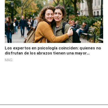
Los expertos en psicología coinciden: quienes no
disfrutan de los abrazos tienen una mayor
sensibilidad a los estímulos físicos y no es por
MAG.
desinterés