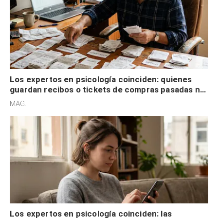
Los expertos en psicología coinciden: quienes
guardan recibos o tickets de compras pasadas no
son acumuladores, sino que tienen necesidad de
MAG.
control
Los expertos en psicología coinciden: las