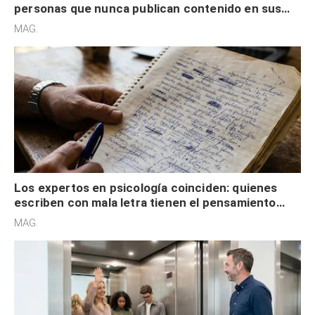
personas que nunca publican contenido en sus
redes sociales no pretenden buscar validación
MAG.
externa
Los expertos en psicología coinciden: quienes
escriben con mala letra tienen el pensamiento
acelerado y no lo hacen por desinterés
MAG.