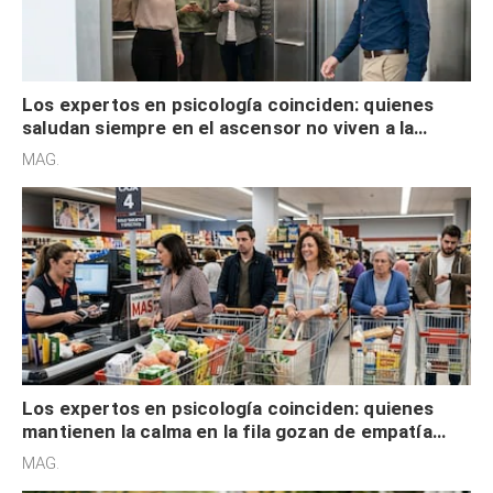
Los expertos en psicología coinciden: quienes
saludan siempre en el ascensor no viven a la
defensiva y tienen apertura social
MAG.
Los expertos en psicología coinciden: quienes
mantienen la calma en la fila gozan de empatía
cognitiva, gratitud y no solo tienen autocontrol
MAG.