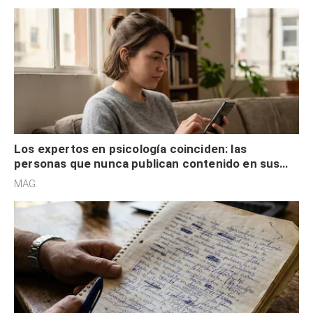
control
Los expertos en psicología coinciden: las
personas que nunca publican contenido en sus
redes sociales no pretenden buscar validación
MAG.
externa