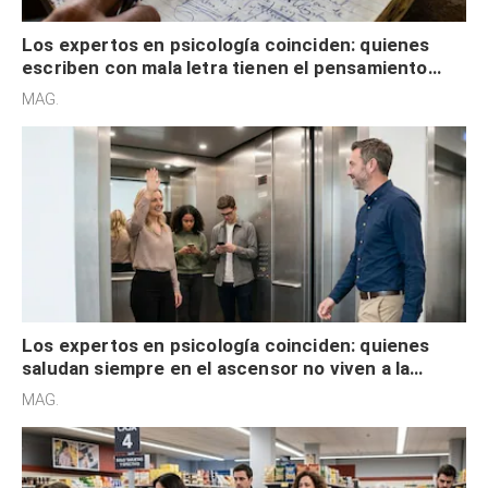
Los expertos en psicología coinciden: quienes
escriben con mala letra tienen el pensamiento
acelerado y no lo hacen por desinterés
MAG.
Los expertos en psicología coinciden: quienes
saludan siempre en el ascensor no viven a la
defensiva y tienen apertura social
MAG.