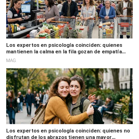
Los expertos en psicología coinciden: quienes
mantienen la calma en la fila gozan de empatía
cognitiva, gratitud y no solo tienen autocontrol
MAG.
Los expertos en psicología coinciden: quienes no
disfrutan de los abrazos tienen una mayor