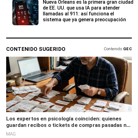
Nueva Orleans es la primera gran ciudad
de EE. UU. que usa IA para atender
llamadas al 911: así funciona el
sistema que ya genera preocupación
CONTENIDO SUGERIDO
Contenido
GEC
Los expertos en psicología coinciden: quienes
guardan recibos o tickets de compras pasadas no
son acumuladores, sino que tienen necesidad de
MAG.