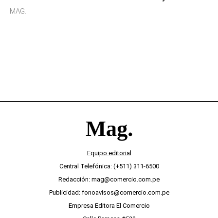
sensibilidad a los estímulos físicos y no es por
MAG.
desinterés
Equipo editorial
Central Telefónica: (+511) 311-6500
Redacción: mag@comercio.com.pe
Publicidad: fonoavisos@comercio.com.pe
Empresa Editora El Comercio