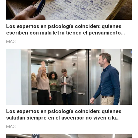
Los expertos en psicología coinciden: quienes
escriben con mala letra tienen el pensamiento
acelerado y no lo hacen por desinterés
MAG.
Los expertos en psicología coinciden: quienes
saludan siempre en el ascensor no viven a la
defensiva y tienen apertura social
MAG.