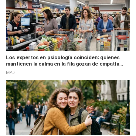
Los expertos en psicología coinciden: quienes
mantienen la calma en la fila gozan de empatía
cognitiva, gratitud y no solo tienen autocontrol
MAG.