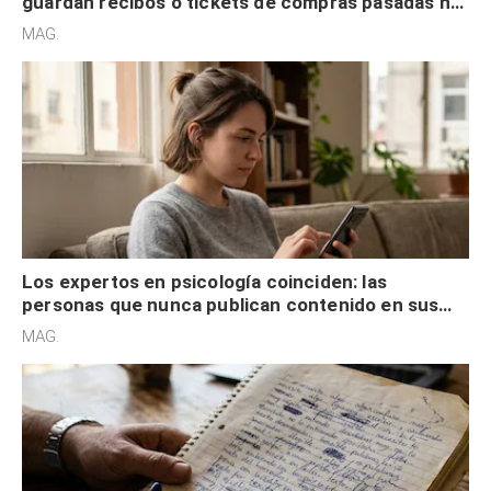
guardan recibos o tickets de compras pasadas no
son acumuladores, sino que tienen necesidad de
MAG.
control
Los expertos en psicología coinciden: las
personas que nunca publican contenido en sus
redes sociales no pretenden buscar validación
MAG.
externa