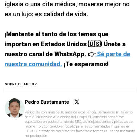
iglesia o una cita médica, moverse mejor no
es un lujo: es calidad de vida.
¡Mantente al tanto de los temas que
importan en Estados Unidos 🇺🇸! Únete a
nuestro canal de WhatsApp. 👉
Sé parte de
nuestra comunidad.
¡Te esperamos!
SOBRE EL AUTOR
Pedro Bustamante
Periodista con más de 10 años de experiencia. Demuestro mi talento
para el Núcleo de Audiencias del Grupo El Comercio donde me
especializo en posicionamiento SEO, las mejores series y películas del
momento y contenido enfocado para las comunidades hispanas en
EE.UU. Entérate de tus historias favoritas o temas utilitarios revisando
mi producción.