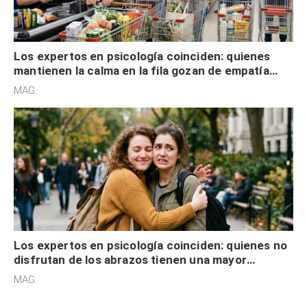
Los expertos en psicología coinciden: quienes
mantienen la calma en la fila gozan de empatía
cognitiva, gratitud y no solo tienen autocontrol
MAG.
Los expertos en psicología coinciden: quienes no
disfrutan de los abrazos tienen una mayor
sensibilidad a los estímulos físicos y no es por
MAG.
desinterés