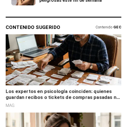
peligrosas este fin de semana
CONTENIDO SUGERIDO
Contenido
GEC
Los expertos en psicología coinciden: quienes
guardan recibos o tickets de compras pasadas no
son acumuladores, sino que tienen necesidad de
MAG.
control