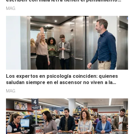
acelerado y no lo hacen por desinterés
MAG.
Los expertos en psicología coinciden: quienes
saludan siempre en el ascensor no viven a la
defensiva y tienen apertura social
MAG.