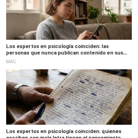
Los expertos en psicología coinciden: las
personas que nunca publican contenido en sus
redes sociales no pretenden buscar validación
MAG.
externa
Los expertos en psicología coinciden: quienes
escriben con mala letra tienen el pensamiento