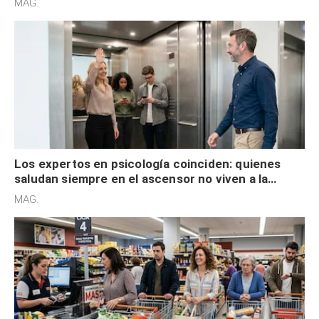
MAG.
Los expertos en psicología coinciden: quienes
saludan siempre en el ascensor no viven a la
defensiva y tienen apertura social
MAG.