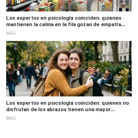
Los expertos en psicología coinciden: quienes
mantienen la calma en la fila gozan de empatía
cognitiva, gratitud y no solo tienen autocontrol
MAG.
Los expertos en psicología coinciden: quienes no
disfrutan de los abrazos tienen una mayor
sensibilidad a los estímulos físicos y no es por
MAG.
desinterés