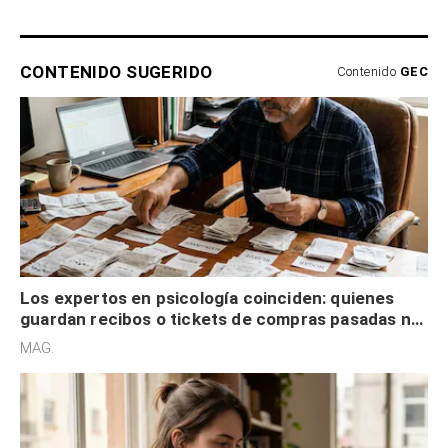
CONTENIDO SUGERIDO
Contenido
GEC
Los expertos en psicología coinciden: quienes
guardan recibos o tickets de compras pasadas no
son acumuladores, sino que tienen necesidad de
MAG.
control