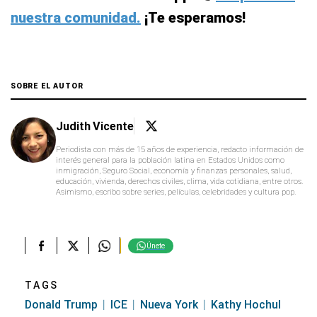
nuestra comunidad.
¡Te esperamos!
SOBRE EL AUTOR
Judith Vicente
Periodista con más de 15 años de experiencia, redacto información de
interés general para la población latina en Estados Unidos como
inmigración, Seguro Social, economía y finanzas personales, salud,
educación, vivienda, derechos civiles, clima, vida cotidiana, entre otros.
Asimismo, escribo sobre series, películas, celebridades y cultura pop.
Únete
TAGS
Donald Trump
ICE
Nueva York
Kathy Hochul