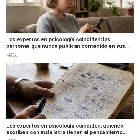
Los expertos en psicología coinciden: las
personas que nunca publican contenido en sus
redes sociales no pretenden buscar validación
MAG.
externa
Los expertos en psicología coinciden: quienes
escriben con mala letra tienen el pensamiento
acelerado y no lo hacen por desinterés