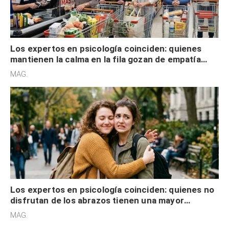
Los expertos en psicología coinciden: quienes
mantienen la calma en la fila gozan de empatía
cognitiva, gratitud y no solo tienen autocontrol
MAG.
Los expertos en psicología coinciden: quienes no
disfrutan de los abrazos tienen una mayor
sensibilidad a los estímulos físicos y no es por
MAG.
desinterés