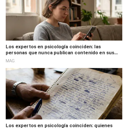
Los expertos en psicología coinciden: las
personas que nunca publican contenido en sus
redes sociales no pretenden buscar validación
MAG.
externa
Los expertos en psicología coinciden: quienes