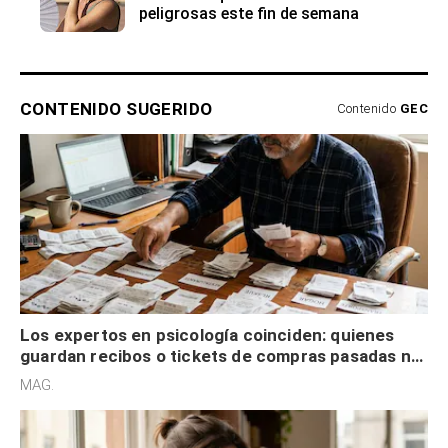
peligrosas este fin de semana
CONTENIDO SUGERIDO
Contenido
GEC
Los expertos en psicología coinciden: quienes
guardan recibos o tickets de compras pasadas no
son acumuladores, sino que tienen necesidad de
MAG.
control