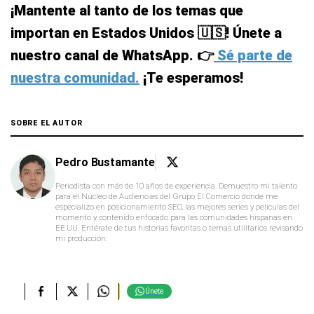
¡Mantente al tanto de los temas que
importan en Estados Unidos 🇺🇸! Únete a
nuestro canal de WhatsApp. 👉
Sé parte de
nuestra comunidad.
¡Te esperamos!
SOBRE EL AUTOR
Pedro Bustamante
Periodista con más de 10 años de experiencia. Demuestro mi talento
para el Núcleo de Audiencias del Grupo El Comercio donde me
especializo en posicionamiento SEO, las mejores series y películas del
momento y contenido enfocado para las comunidades hispanas en
EE.UU. Entérate de tus historias favoritas o temas utilitarios revisando
mi producción.
Únete