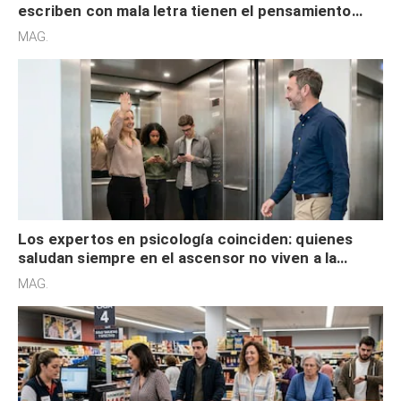
escriben con mala letra tienen el pensamiento
acelerado y no lo hacen por desinterés
MAG.
Los expertos en psicología coinciden: quienes
saludan siempre en el ascensor no viven a la
defensiva y tienen apertura social
MAG.