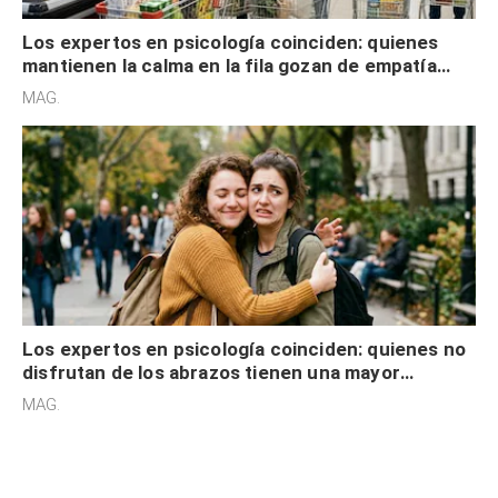
Los expertos en psicología coinciden: quienes
mantienen la calma en la fila gozan de empatía
cognitiva, gratitud y no solo tienen autocontrol
MAG.
Los expertos en psicología coinciden: quienes no
disfrutan de los abrazos tienen una mayor
sensibilidad a los estímulos físicos y no es por
MAG.
desinterés