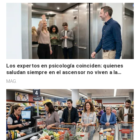
Los expertos en psicología coinciden: quienes
saludan siempre en el ascensor no viven a la
defensiva y tienen apertura social
MAG.