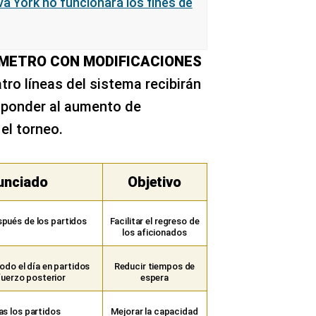
va York no funcionará los fines de
 METRO CON MODIFICACIONES
ro líneas del sistema recibirán
sponder al aumento de
el torneo.
unciado
Objetivo
spués de los partidos
Facilitar el regreso de
los aficionados
odo el día en partidos
Reducir tiempos de
fuerzo posterior
espera
ras los partidos
Mejorar la capacidad