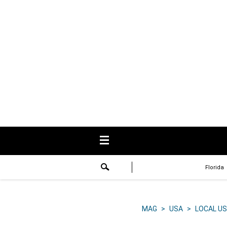
USA
Respuestas
Fama
Historias
Data
Videos
Recetas
Florida
Virales
Lo último
MAG
>
USA
>
LOCAL US
Volver a El Comercio