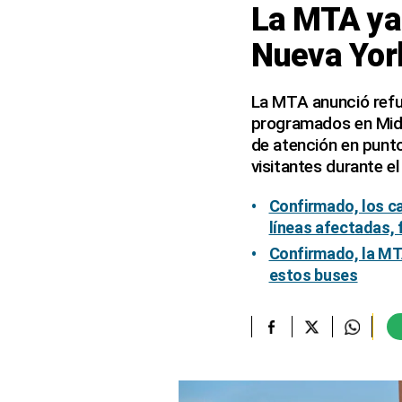
La MTA ya 
elcomercio.pe
Nueva Yor
Términos
Y
Condiciones
La MTA anunció refu
De
programados en Midt
Uso
de atención en punto
Oficinas
visitantes durante e
Concesionarias
Principios
Confirmado, los ca
Rectores
líneas afectadas, 
Buenas
Confirmado, la MTA
Prácticas
estos buses
Políticas
De
Privacidad
Política
Integrada
De
Gestión