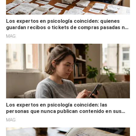
Los expertos en psicología coinciden: quienes
guardan recibos o tickets de compras pasadas no
son acumuladores, sino que tienen necesidad de
MAG.
control
Los expertos en psicología coinciden: las
personas que nunca publican contenido en sus
redes sociales no pretenden buscar validación
MAG.
externa