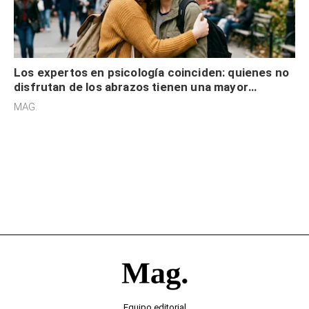
Los expertos en psicología coinciden: quienes no
disfrutan de los abrazos tienen una mayor
sensibilidad a los estímulos físicos y no es por
MAG.
desinterés
Equipo editorial