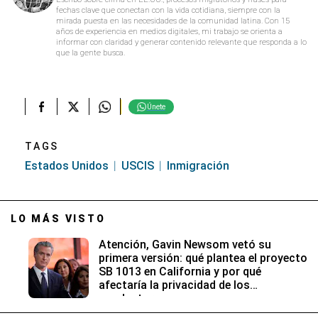
fechas clave que conectan con la vida cotidiana, siempre con la
mirada puesta en las necesidades de la comunidad latina. Con 15
años de experiencia en medios digitales, mi trabajo se orienta a
informar con claridad y generar contenido relevante que responda a lo
que la gente busca.
Únete
TAGS
Estados Unidos
USCIS
Inmigración
LO MÁS VISTO
Atención, Gavin Newsom vetó su
primera versión: qué plantea el proyecto
SB 1013 en California y por qué
afectaría la privacidad de los
conductores