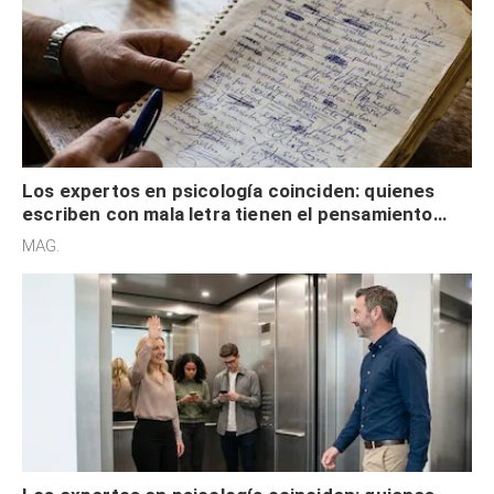
Los expertos en psicología coinciden: quienes
escriben con mala letra tienen el pensamiento
acelerado y no lo hacen por desinterés
MAG.