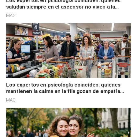
Los expertos en psicología coinciden: quienes
saludan siempre en el ascensor no viven a la
defensiva y tienen apertura social
MAG.
Los expertos en psicología coinciden: quienes
mantienen la calma en la fila gozan de empatía
cognitiva, gratitud y no solo tienen autocontrol
MAG.