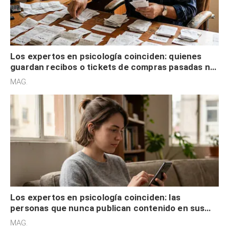
Los expertos en psicología coinciden: quienes
guardan recibos o tickets de compras pasadas no
son acumuladores, sino que tienen necesidad de
MAG.
control
Los expertos en psicología coinciden: las
personas que nunca publican contenido en sus
redes sociales no pretenden buscar validación
MAG.