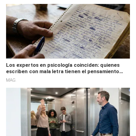
externa
Los expertos en psicología coinciden: quienes
escriben con mala letra tienen el pensamiento
acelerado y no lo hacen por desinterés
MAG.