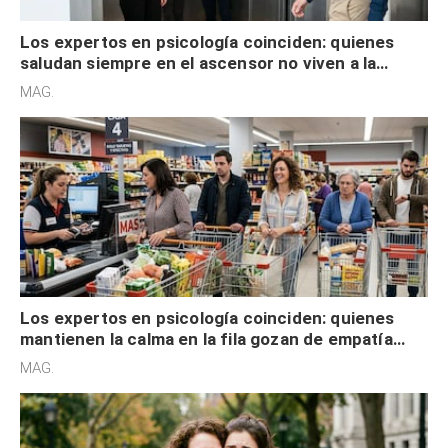
Los expertos en psicología coinciden: quienes
saludan siempre en el ascensor no viven a la
defensiva y tienen apertura social
MAG.
Los expertos en psicología coinciden: quienes
mantienen la calma en la fila gozan de empatía
cognitiva, gratitud y no solo tienen autocontrol
MAG.