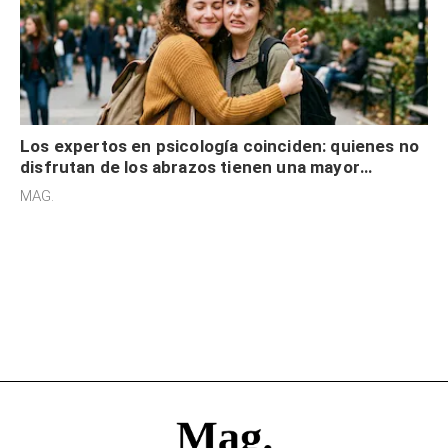
Los expertos en psicología coinciden: quienes no
disfrutan de los abrazos tienen una mayor
sensibilidad a los estímulos físicos y no es por
MAG.
desinterés