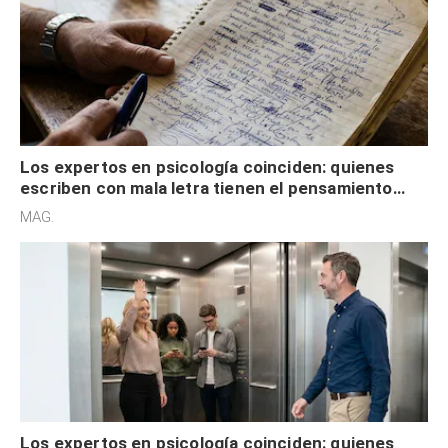
Los expertos en psicología coinciden: quienes
escriben con mala letra tienen el pensamiento
acelerado y no lo hacen por desinterés
MAG.
Los expertos en psicología coinciden: quienes