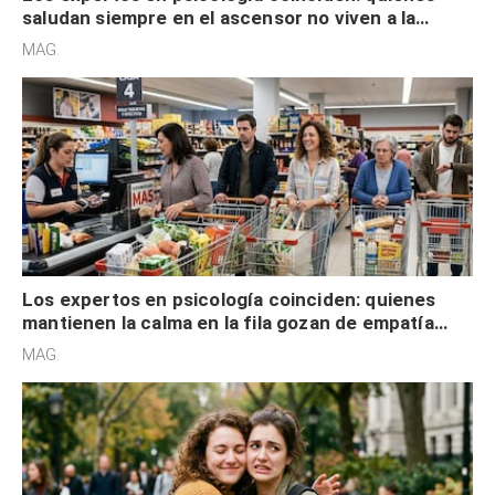
saludan siempre en el ascensor no viven a la
defensiva y tienen apertura social
MAG.
Los expertos en psicología coinciden: quienes
mantienen la calma en la fila gozan de empatía
cognitiva, gratitud y no solo tienen autocontrol
MAG.