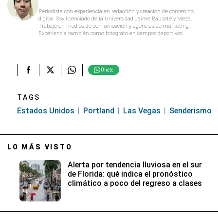
Periodista con experiencia en redacción y creación de contenido
digital. Soy licenciado de la Universidad Jaime Bausate y Meza.
Trabajé en medios de comunicación y agencias de marketing.
Experiencia también como fotógrafo en campos deportivos.
Únete
TAGS
Estados Unidos
Portland
Las Vegas
Senderismo
LO MÁS VISTO
Alerta por tendencia lluviosa en el sur
de Florida: qué indica el pronóstico
climático a poco del regreso a clases