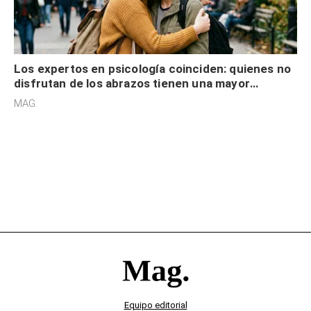
Los expertos en psicología coinciden: quienes no
disfrutan de los abrazos tienen una mayor
sensibilidad a los estímulos físicos y no es por
MAG.
desinterés
Equipo editorial