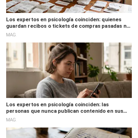
Los expertos en psicología coinciden: quienes
guardan recibos o tickets de compras pasadas no
son acumuladores, sino que tienen necesidad de
MAG.
control
Los expertos en psicología coinciden: las
personas que nunca publican contenido en sus
redes sociales no pretenden buscar validación
MAG.
externa